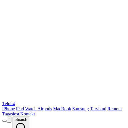
Telo24
iPhone
iPad
Watch
Airpods
MacBook
Samsung
Tarvikud
Remont
Tagasiost
Kontakt
Search