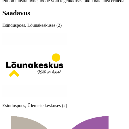
Pilt on illustratiivne, toode võib tegelikkuses pildil näidatust erineda.
Saadavus
Esinduspoes, Lõunakeskuses (2)
Esinduspoes, Ülemiste keskuses (2)