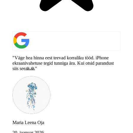
"Väge hea hinna eest teevad korraliku tööd. iPhone
ekraanivahetuse tegid tunniga ära. Kui otsid parandust
siis see🙏🙏"
Maria Leena Oja
20. jaanuar 2026