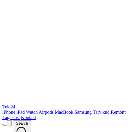
Telo24
iPhone
iPad
Watch
Airpods
MacBook
Samsung
Tarvikud
Remont
Tagasiost
Kontakt
Search