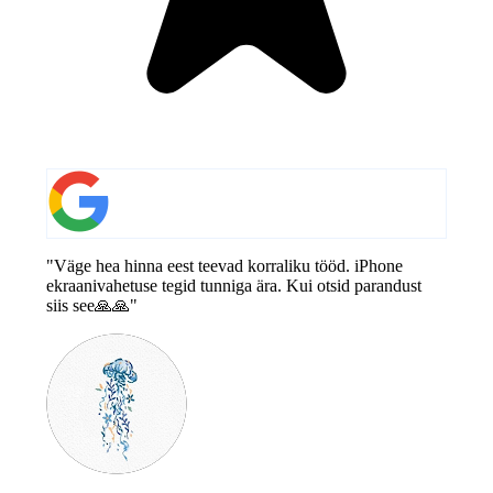
"Väge hea hinna eest teevad korraliku tööd. iPhone
ekraanivahetuse tegid tunniga ära. Kui otsid parandust
siis see🙏🙏"