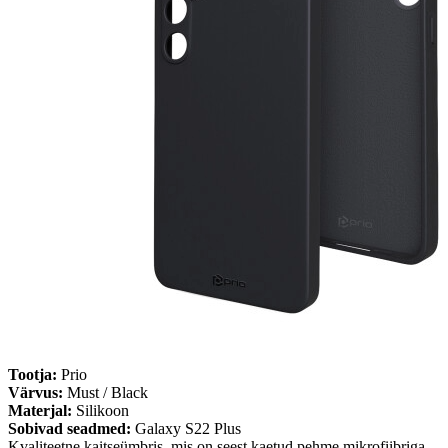
Tootja:
Prio
Värvus:
Must / Black
Materjal:
Silikoon
Sobivad seadmed:
Galaxy S22 Plus
Kvaliteetne kaitseümbris, mis on seest kaetud pehme mikrofiibriga.