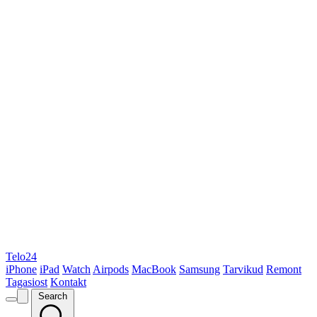
Telo24
iPhone
iPad
Watch
Airpods
MacBook
Samsung
Tarvikud
Remont
Tagasiost
Kontakt
Search