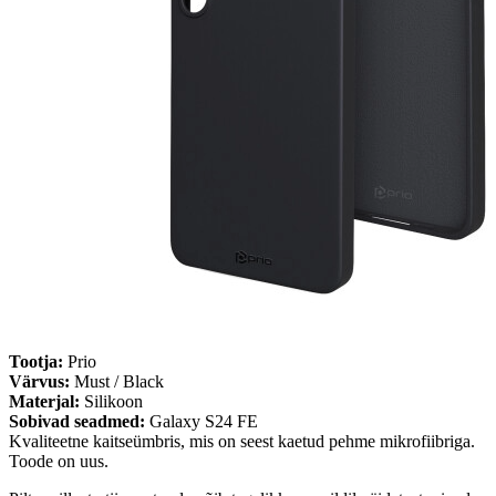
Tootja:
Prio
Värvus:
Must / Black
Materjal:
Silikoon
Sobivad seadmed:
Galaxy S24 FE
Kvaliteetne kaitseümbris, mis on seest kaetud pehme mikrofiibriga.
Toode on uus.