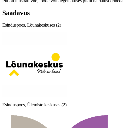
Pilt on illustratiivne, toode võib tegelikkuses pildil näidatust erineda.
Saadavus
Esinduspoes, Lõunakeskuses (2)
Esinduspoes, Ülemiste keskuses (2)