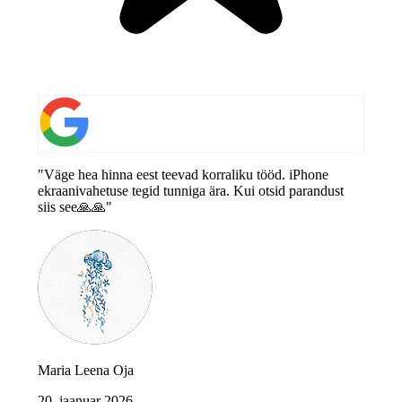
"Väge hea hinna eest teevad korraliku tööd. iPhone
ekraanivahetuse tegid tunniga ära. Kui otsid parandust
siis see🙏🙏"
Maria Leena Oja
20. jaanuar 2026