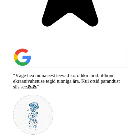
"Väge hea hinna eest teevad korraliku tööd. iPhone
ekraanivahetuse tegid tunniga ära. Kui otsid parandust
siis see🙏🙏"