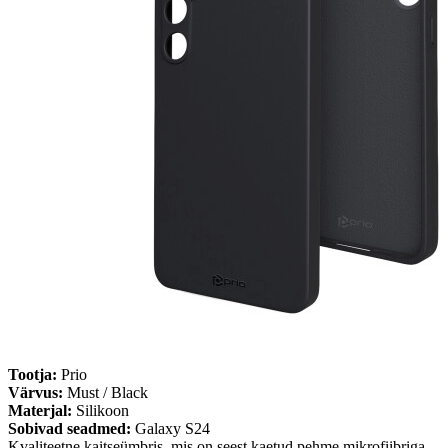
Tootja:
Prio
Värvus:
Must / Black
Materjal:
Silikoon
Sobivad seadmed:
Galaxy S24
Kvaliteetne kaitseümbris, mis on seest kaetud pehme mikrofiibriga.