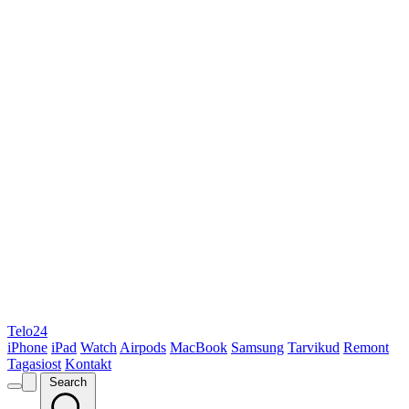
Telo24
iPhone
iPad
Watch
Airpods
MacBook
Samsung
Tarvikud
Remont
Tagasiost
Kontakt
Search