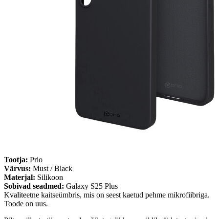
Tootja:
Prio
Värvus:
Must / Black
Materjal:
Silikoon
Sobivad seadmed:
Galaxy S25 Plus
Kvaliteetne kaitseümbris, mis on seest kaetud pehme mikrofiibriga.
Toode on uus.