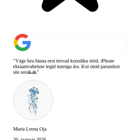
"Väge hea hinna eest teevad korraliku tööd. iPhone
ekraanivahetuse tegid tunniga ära. Kui otsid parandust
siis see🙏🙏"
Maria Leena Oja
20. jaanuar 2026