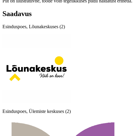
Pilt on illustratiivne, toode võib tegelikkuses pildil näidatust erineda.
Saadavus
Esinduspoes, Lõunakeskuses (2)
Esinduspoes, Ülemiste keskuses (2)