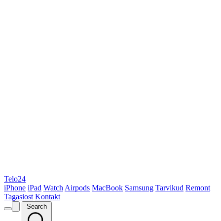
Telo24
iPhone
iPad
Watch
Airpods
MacBook
Samsung
Tarvikud
Remont
Tagasiost
Kontakt
Search