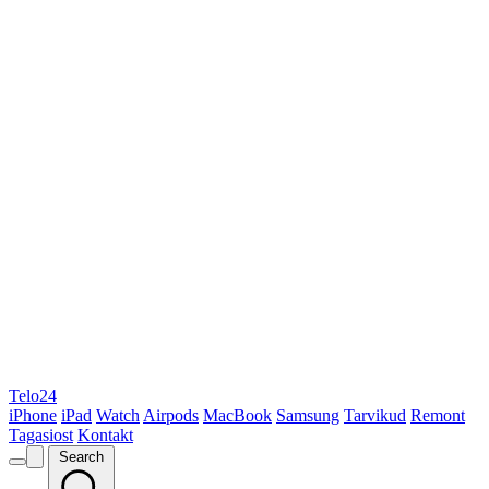
Telo24
iPhone
iPad
Watch
Airpods
MacBook
Samsung
Tarvikud
Remont
Tagasiost
Kontakt
Search