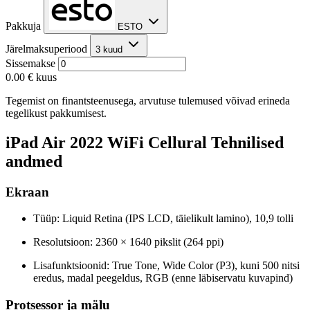
Pakkuja
ESTO
Järelmaksuperiood
3 kuud
Sissemakse
0.00 €
kuus
Tegemist on finantsteenusega, arvutuse tulemused võivad erineda
tegelikust pakkumisest.
iPad Air 2022 WiFi Cellural Tehnilised
andmed
Ekraan
Tüüp: Liquid Retina (IPS LCD, täielikult lamino), 10,9 tolli
Resolutsioon: 2360 × 1640 pikslit (264 ppi)
Lisafunktsioonid: True Tone, Wide Color (P3), kuni 500 nitsi
eredus, madal peegeldus, RGB (enne läbiservatu kuvapind)
Protsessor ja mälu