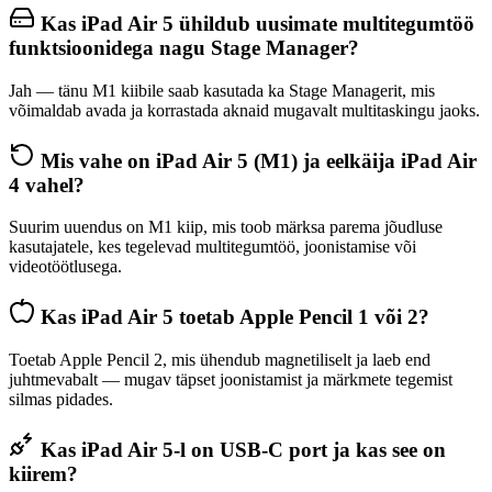
Kas iPad Air 5 ühildub uusimate multitegumtöö
funktsioonidega nagu Stage Manager?
Jah — tänu M1 kiibile saab kasutada ka Stage Managerit, mis
võimaldab avada ja korrastada aknaid mugavalt multitaskingu jaoks.
Mis vahe on iPad Air 5 (M1) ja eelkäija iPad Air
4 vahel?
Suurim uuendus on M1 kiip, mis toob märksa parema jõudluse
kasutajatele, kes tegelevad multitegumtöö, joonistamise või
videotöötlusega.
Kas iPad Air 5 toetab Apple Pencil 1 või 2?
Toetab Apple Pencil 2, mis ühendub magnetiliselt ja laeb end
juhtmevabalt — mugav täpset joonistamist ja märkmete tegemist
silmas pidades.
Kas iPad Air 5-l on USB-C port ja kas see on
kiirem?