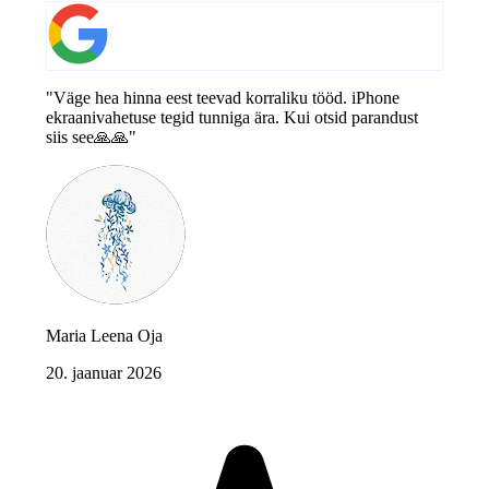
"Väge hea hinna eest teevad korraliku tööd. iPhone
ekraanivahetuse tegid tunniga ära. Kui otsid parandust
siis see🙏🙏"
Maria Leena Oja
20. jaanuar 2026