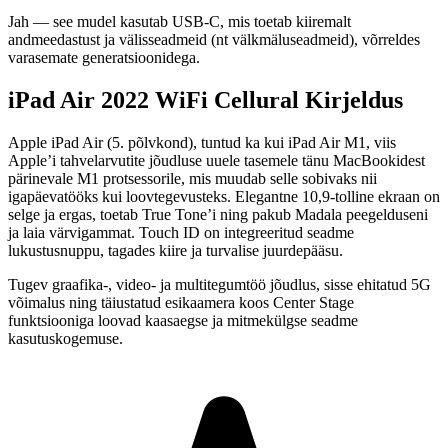
Jah — see mudel kasutab USB-C, mis toetab kiiremalt
andmeedastust ja välisseadmeid (nt välkmäluseadmeid), võrreldes
varasemate generatsioonidega.
iPad Air 2022 WiFi Cellural Kirjeldus
Apple iPad Air (5. põlvkond), tuntud ka kui iPad Air M1, viis
Apple’i tahvelarvutite jõudluse uuele tasemele tänu MacBookidest
pärinevale
M1 protsessorile
, mis muudab selle sobivaks nii
igapäevatööks kui loovtegevusteks. Elegantne
10,9-tolline ekraan
on
selge ja ergas, toetab True Tone’i ning pakub Madala peegelduseni
ja laia värvigammat. Touch ID on integreeritud seadme
lukustusnuppu, tagades kiire ja turvalise juurdepääsu.
Tugev graafika-, video- ja multitegumtöö jõudlus, sisse ehitatud 5G
võimalus ning täiustatud esikaamera koos Center Stage
funktsiooniga loovad kaasaegse ja mitmekülgse seadme
kasutuskogemuse.