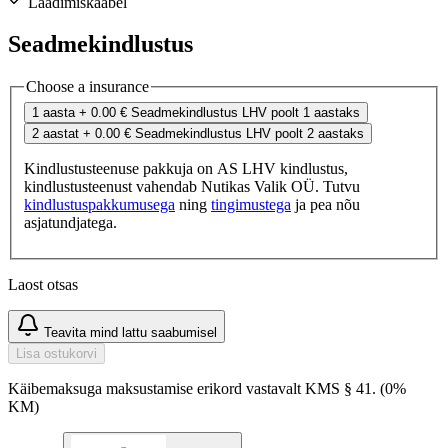
Laadimiskaabel
Seadmekindlustus
Choose a insurance
1 aasta
+ 0.00 €
Seadmekindlustus LHV poolt 1 aastaks
2 aastat
+ 0.00 €
Seadmekindlustus LHV poolt 2 aastaks
Kindlustusteenuse pakkuja on AS LHV kindlustus,
kindlustusteenust vahendab Nutikas Valik OÜ. Tutvu
kindlustuspakkumusega
ning
tingimustega
ja pea nõu
asjatundjatega.
Laost otsas
Teavita mind lattu saabumisel
Lisa ostukorvi
Käibemaksuga maksustamise erikord vastavalt KMS § 41. (0%
KM)