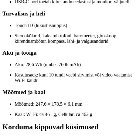
USB-C port toetab kiiret andmeedastust ja monitori väljundi
Turvalisus ja heli
Touch ID (lukustusnuppus)
Stereokõlarid, kaks mikrofoni, baromeeter, giroskoop,
kiirendusmõõtur, kompass, lähi- ja valgusandurid
Aku ja tööiga
Aku: 28,6 Wh (umbes 7606 mAh)
Kasutusaeg: kuni 10 tundi veebi sirvimist või video vaatamist
Wi-Fi kaudu
Mõõtmed ja kaal
Mõõtmed: 247,6 × 178,5 × 6,1 mm
Kaal: Wi-Fi: ca 461 g, Cellular: ca 462 g
Korduma kippuvad küsimused