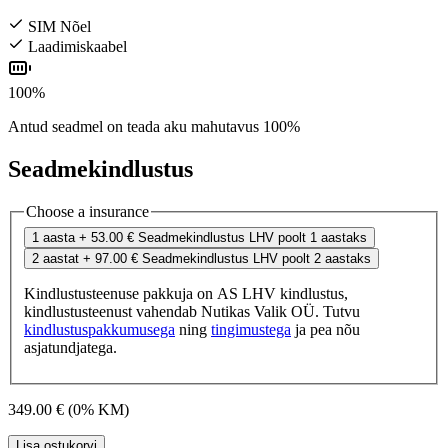
SIM Nõel
Laadimiskaabel
100%
Antud seadmel on teada aku mahutavus 100%
Seadmekindlustus
Choose a insurance
1 aasta
+ 53.00 €
Seadmekindlustus LHV poolt 1 aastaks
2 aastat
+ 97.00 €
Seadmekindlustus LHV poolt 2 aastaks
Kindlustusteenuse pakkuja on AS LHV kindlustus,
kindlustusteenust vahendab Nutikas Valik OÜ. Tutvu
kindlustuspakkumusega
ning
tingimustega
ja pea nõu
asjatundjatega.
349.00 €
(0% KM)
Lisa ostukorvi