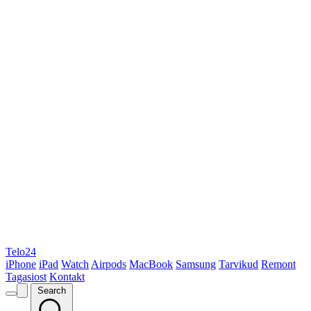
Telo24
iPhone
iPad
Watch
Airpods
MacBook
Samsung
Tarvikud
Remont
Tagasiost
Kontakt
Search