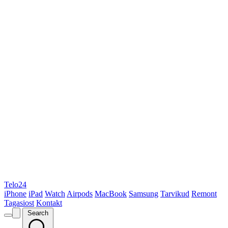
Telo24
iPhone
iPad
Watch
Airpods
MacBook
Samsung
Tarvikud
Remont
Tagasiost
Kontakt
Search