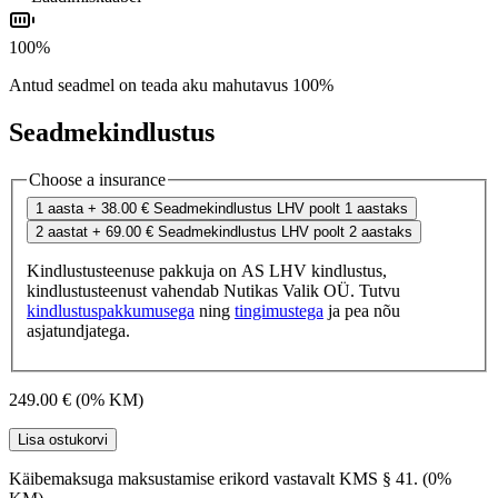
100%
Antud seadmel on teada aku mahutavus 100%
Seadmekindlustus
Choose a insurance
1 aasta
+ 38.00 €
Seadmekindlustus LHV poolt 1 aastaks
2 aastat
+ 69.00 €
Seadmekindlustus LHV poolt 2 aastaks
Kindlustusteenuse pakkuja on AS LHV kindlustus,
kindlustusteenust vahendab Nutikas Valik OÜ. Tutvu
kindlustuspakkumusega
ning
tingimustega
ja pea nõu
asjatundjatega.
249.00 €
(0% KM)
Lisa ostukorvi
Käibemaksuga maksustamise erikord vastavalt KMS § 41. (0%