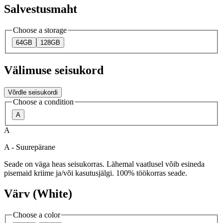
Salvestusmaht
Choose a storage
64GB
128GB
Välimuse seisukord
Võrdle seisukordi
Choose a condition
A
A
A - Suurepärane
Seade on väga heas seisukorras. Lähemal vaatlusel võib esineda
pisemaid kriime ja/või kasutusjälgi. 100% töökorras seade.
Värv (White)
Choose a color