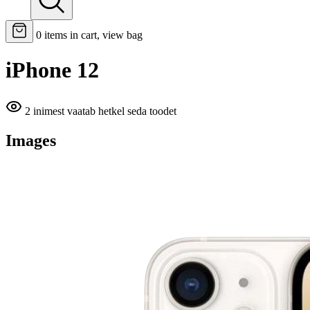
0
items in cart, view bag
iPhone 12
2 inimest vaatab hetkel seda toodet
Images