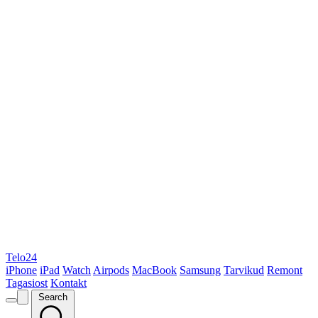
Telo24
iPhone
iPad
Watch
Airpods
MacBook
Samsung
Tarvikud
Remont
Tagasiost
Kontakt
Search