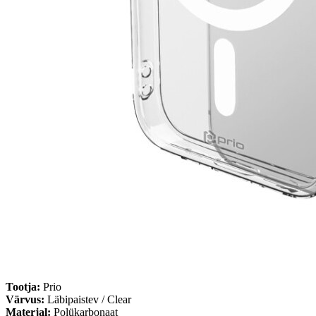
Tootja:
Prio
Värvus:
Läbipaistev / Clear
Materjal:
Polükarbonaat