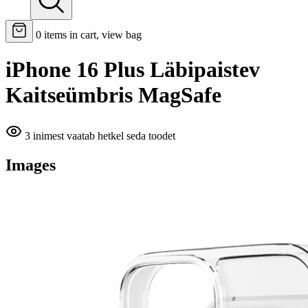
0
items in cart, view bag
iPhone 16 Plus Läbipaistev
Kaitseümbris MagSafe
3 inimest vaatab hetkel seda toodet
Images