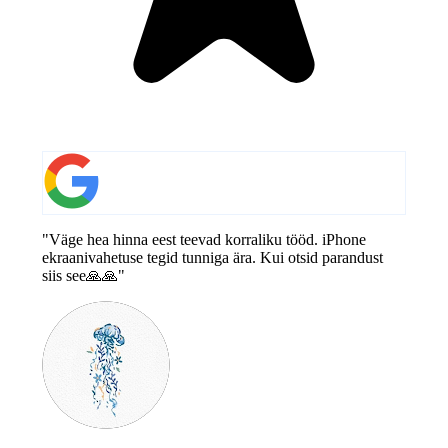
"Väge hea hinna eest teevad korraliku tööd. iPhone
ekraanivahetuse tegid tunniga ära. Kui otsid parandust
siis see🙏🙏"