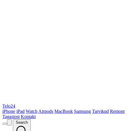
Telo24
iPhone
iPad
Watch
Airpods
MacBook
Samsung
Tarvikud
Remont
Tagasiost
Kontakt
Search