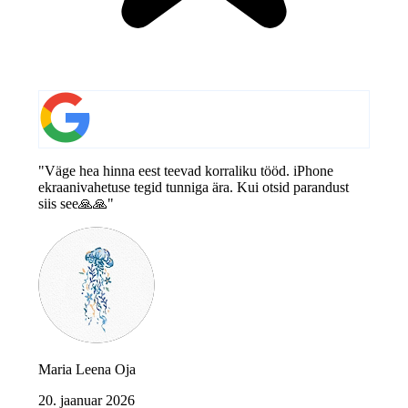
"Väge hea hinna eest teevad korraliku tööd. iPhone
ekraanivahetuse tegid tunniga ära. Kui otsid parandust
siis see🙏🙏"
Maria Leena Oja
20. jaanuar 2026