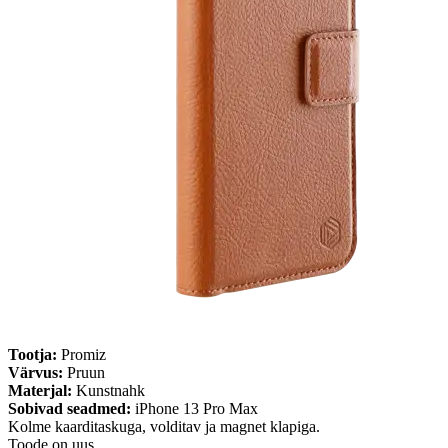
Tootja:
Promiz
Värvus:
Pruun
Materjal:
Kunstnahk
Sobivad seadmed:
iPhone 13 Pro Max
Kolme kaarditaskuga, volditav ja magnet klapiga.
Toode on uus.