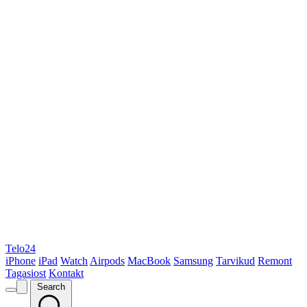
Telo24
iPhone
iPad
Watch
Airpods
MacBook
Samsung
Tarvikud
Remont
Tagasiost
Kontakt
Search