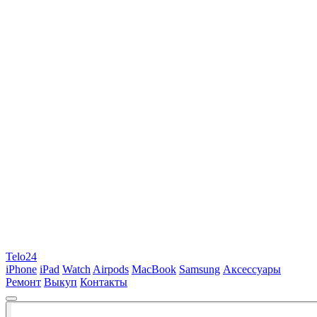
Telo24
iPhone
iPad
Watch
Airpods
MacBook
Samsung
Аксессуары
Ремонт
Выкуп
Контакты