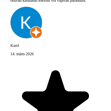
otsivad kasutatud telefoni või vajavad parandust."
Karel
14. märts 2026