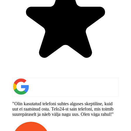
"Olin kasutatud telefoni suhtes alguses skeptiline, kuid
uut ei raatsinud osta. Telo24-st sain telefoni, mis toimib
suurepäraselt ja näeb välja nagu uus. Olen väga rahul!"