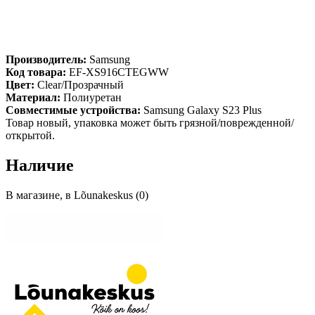
Производитель:
Samsung
Код товара:
EF-XS916CTEGWW
Цвет:
Clear/Прозрачный
Материал:
Полиуретан
Совместимые устройства:
Samsung Galaxy S23 Plus
Товар новый, упаковка может быть грязной/поврежденной/
открытой.
Наличие
В магазине, в Lõunakeskus (0)