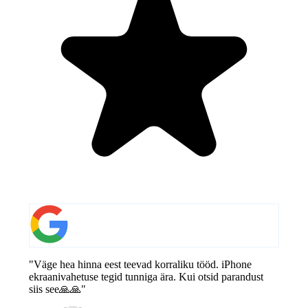
"Väge hea hinna eest teevad korraliku tööd. iPhone
ekraanivahetuse tegid tunniga ära. Kui otsid parandust
siis see🙏🙏"