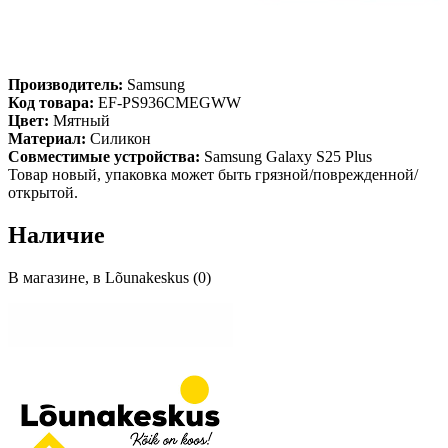
Производитель:
Samsung
Код товара:
EF-PS936CMEGWW
Цвет:
Мятный
Материал:
Силикон
Совместимые устройства:
Samsung Galaxy S25 Plus
Товар новый, упаковка может быть грязной/поврежденной/
открытой.
Наличие
В магазине, в Lõunakeskus (0)