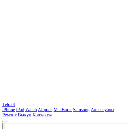
Telo24
iPhone
iPad
Watch
Airpods
MacBook
Samsung
Аксессуары
Ремонт
Выкуп
Контакты