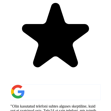
"Olin kasutatud telefoni suhtes alguses skeptiline, kuid
uut ei raatsinud osta. Telo24-st sain telefoni, mis toimib