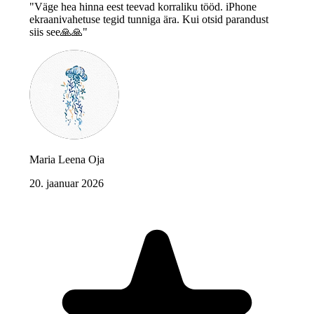
"Väge hea hinna eest teevad korraliku tööd. iPhone
ekraanivahetuse tegid tunniga ära. Kui otsid parandust
siis see🙏🙏"
Maria Leena Oja
20. jaanuar 2026