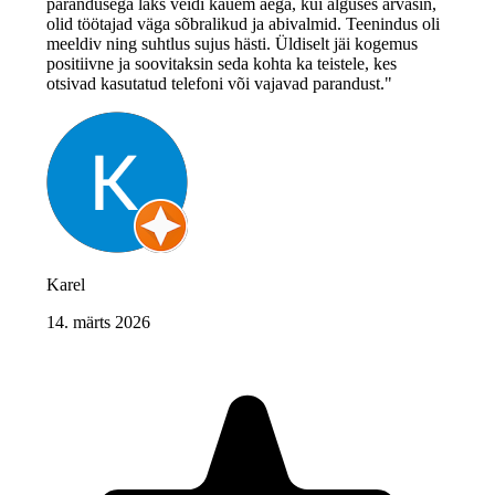
parandusega läks veidi kauem aega, kui alguses arvasin,
olid töötajad väga sõbralikud ja abivalmid. Teenindus oli
meeldiv ning suhtlus sujus hästi. Üldiselt jäi kogemus
positiivne ja soovitaksin seda kohta ka teistele, kes
otsivad kasutatud telefoni või vajavad parandust."
Karel
14. märts 2026