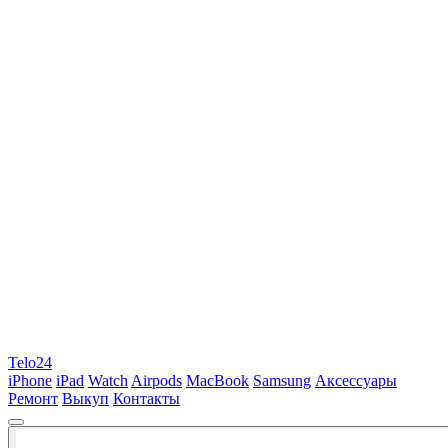
Telo24
iPhone
iPad
Watch
Airpods
MacBook
Samsung
Аксессуары
Ремонт
Выкуп
Контакты