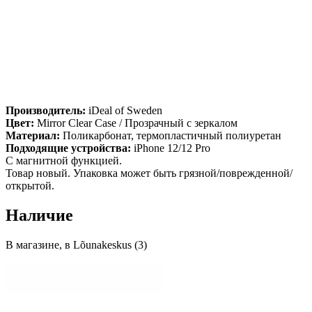
Производитель:
iDeal of Sweden
Цвет:
Mirror Clear Case / Прозрачный с зеркалом
Материал:
Поликарбонат, термопластичный полиуретан
Подходящие устройства:
iPhone 12/12 Pro
С магнитной функцией.
Товар новый. Упаковка может быть грязной/поврежденной/
открытой.
Наличие
В магазине, в Lõunakeskus (3)