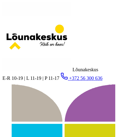
Lõunakeskus
E-R 10-19 | L 11-19 | P 11-17
+372 56 300 636