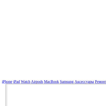
iPhone
iPad
Watch
Airpods
MacBook
Samsung
Аксессуары
Ремон