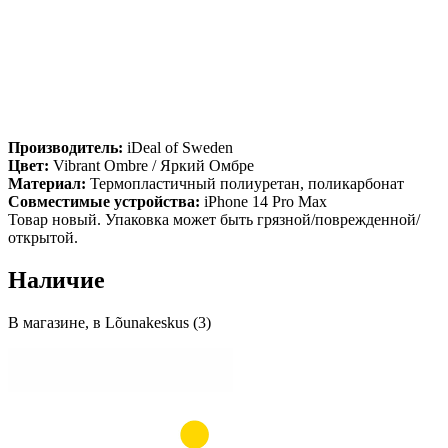
Производитель:
iDeal of Sweden
Цвет:
Vibrant Ombre / Яркий Омбре
Материал:
Термопластичный полиуретан, поликарбонат
Совместимые устройства:
iPhone 14 Pro Max
Товар новый. Упаковка может быть грязной/поврежденной/
открытой.
Наличие
В магазине, в Lõunakeskus (3)