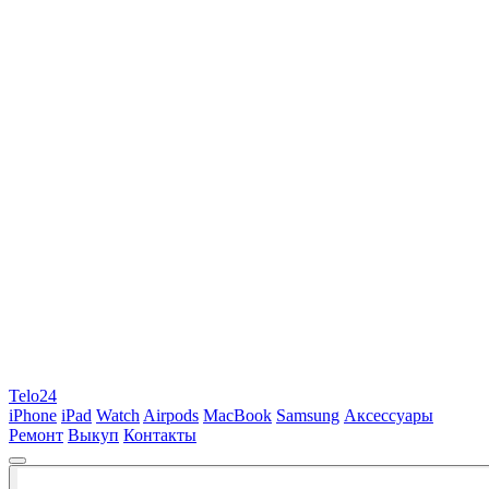
Telo24
iPhone
iPad
Watch
Airpods
MacBook
Samsung
Аксессуары
Ремонт
Выкуп
Контакты