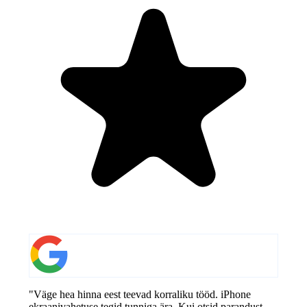
"Väge hea hinna eest teevad korraliku tööd. iPhone
ekraanivahetuse tegid tunniga ära. Kui otsid parandust