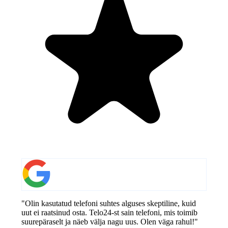
"Olin kasutatud telefoni suhtes alguses skeptiline, kuid
uut ei raatsinud osta. Telo24-st sain telefoni, mis toimib
suurepäraselt ja näeb välja nagu uus. Olen väga rahul!"