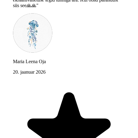
siis see🙏🙏"
Maria Leena Oja
20. jaanuar 2026