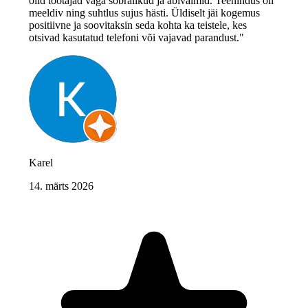
olid töötajad väga sõbralikud ja abivalmid. Teenindus oli
meeldiv ning suhtlus sujus hästi. Üldiselt jäi kogemus
positiivne ja soovitaksin seda kohta ka teistele, kes
otsivad kasutatud telefoni või vajavad parandust."
Karel
14. märts 2026