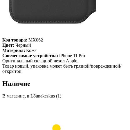
Код товара:
MX062
Цвет:
Черный
Материал:
Кожа
Совместимые устройства:
iPhone 11 Pro
Оригинальный складной чехол Apple.
Товар новый, упаковка может быть грязной/поврежденной/
открытой.
Наличие
В магазине, в Lõunakeskus (1)