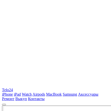
Telo24
iPhone
iPad
Watch
Airpods
MacBook
Samsung
Аксессуары
Ремонт
Выкуп
Контакты