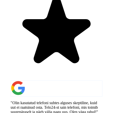
"Olin kasutatud telefoni suhtes alguses skeptiline, kuid
uut ei raatsinud osta. Telo24-st sain telefoni, mis toimib
suurepäraselt ja näeb välja nagu uus. Olen väga rahul!"