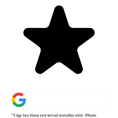
"Väge hea hinna eest teevad korraliku tööd. iPhone