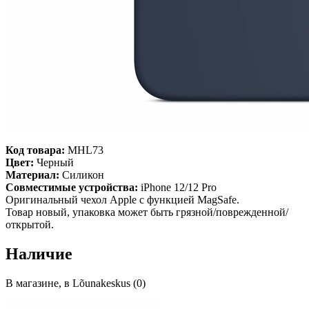
Код товара:
MHL73
Цвет:
Черный
Материал:
Силикон
Совместимые устройства:
iPhone 12/12 Pro
Оригинальный чехол Apple с функцией MagSafe.
Товар новый, упаковка может быть грязной/поврежденной/
открытой.
Наличие
В магазине, в Lõunakeskus (0)