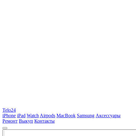
Telo24
iPhone
iPad
Watch
Airpods
MacBook
Samsung
Аксессуары
Ремонт
Выкуп
Контакты