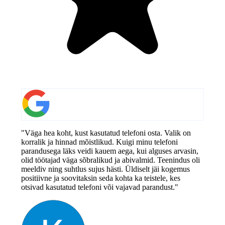
"Väga hea koht, kust kasutatud telefoni osta. Valik on
korralik ja hinnad mõistlikud. Kuigi minu telefoni
parandusega läks veidi kauem aega, kui alguses arvasin,
olid töötajad väga sõbralikud ja abivalmid. Teenindus oli
meeldiv ning suhtlus sujus hästi. Üldiselt jäi kogemus
positiivne ja soovitaksin seda kohta ka teistele, kes
otsivad kasutatud telefoni või vajavad parandust."