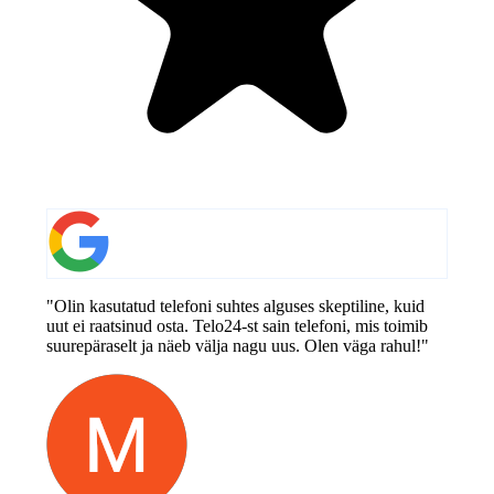
"Olin kasutatud telefoni suhtes alguses skeptiline, kuid
uut ei raatsinud osta. Telo24-st sain telefoni, mis toimib
suurepäraselt ja näeb välja nagu uus. Olen väga rahul!"