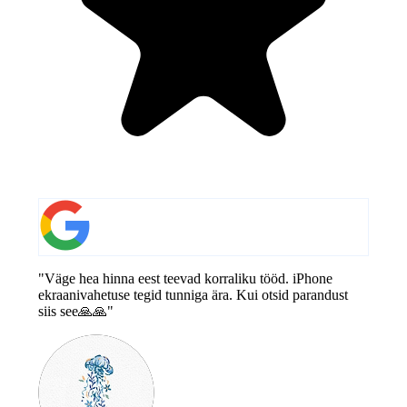
"Väge hea hinna eest teevad korraliku tööd. iPhone
ekraanivahetuse tegid tunniga ära. Kui otsid parandust
siis see🙏🙏"