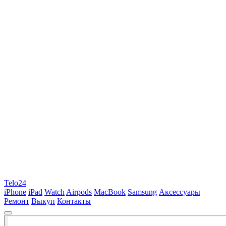
Telo24
iPhone
iPad
Watch
Airpods
MacBook
Samsung
Аксессуары
Ремонт
Выкуп
Контакты