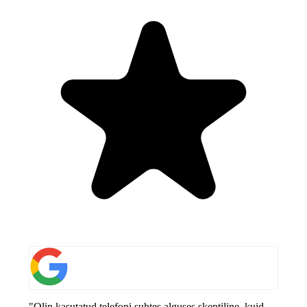
"Olin kasutatud telefoni suhtes alguses skeptiline, kuid