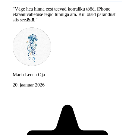
"Väge hea hinna eest teevad korraliku tööd. iPhone
ekraanivahetuse tegid tunniga ära. Kui otsid parandust
siis see🙏🙏"
Maria Leena Oja
20. jaanuar 2026