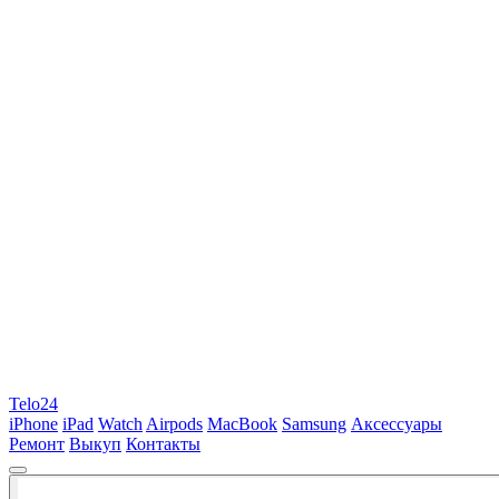
Telo24
iPhone
iPad
Watch
Airpods
MacBook
Samsung
Аксессуары
Ремонт
Выкуп
Контакты