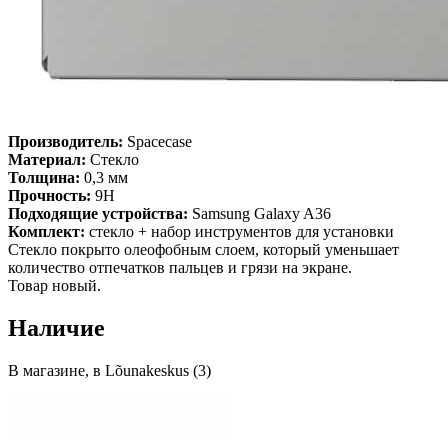
Производитель:
Spacecase
Материал:
Стекло
Толщина:
0,3 мм
Прочность:
9H
Подходящие устройства:
Samsung Galaxy A36
Комплект:
стекло + набор инструментов для установки
Стекло покрыто олеофобным слоем, который уменьшает
количество отпечатков пальцев и грязи на экране.
Товар новый.
Наличие
В магазине, в Lõunakeskus (3)