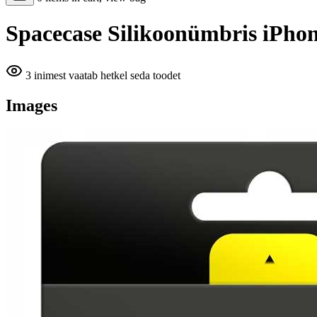
Spacecase Silikoonümbris iPho
3 inimest vaatab hetkel seda toodet
Images