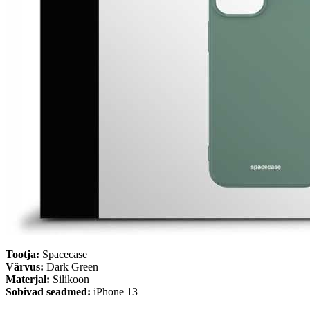
Tootja:
Spacecase
Värvus:
Dark Green
Materjal:
Silikoon
Sobivad seadmed:
iPhone 13