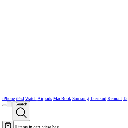
iPhone
iPad
Watch
Airpods
MacBook
Samsung
Tarvikud
Remont
Ta
Search
0
items in cart, view bag