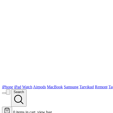
iPhone
iPad
Watch
Airpods
MacBook
Samsung
Tarvikud
Remont
Ta
Search
0
items in cart, view bag