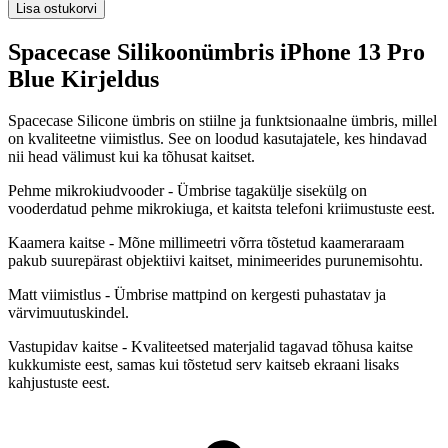
Lisa ostukorvi
Spacecase Silikoonümbris iPhone 13 Pro
Blue Kirjeldus
Spacecase Silicone ümbris on stiilne ja funktsionaalne ümbris, millel
on kvaliteetne viimistlus. See on loodud kasutajatele, kes hindavad
nii head välimust kui ka tõhusat kaitset.
Pehme mikrokiudvooder - Ümbrise tagakülje sisekülg on
vooderdatud pehme mikrokiuga, et kaitsta telefoni kriimustuste eest.
Kaamera kaitse - Mõne millimeetri võrra tõstetud kaameraraam
pakub suurepärast objektiivi kaitset, minimeerides purunemisohtu.
Matt viimistlus - Ümbrise mattpind on kergesti puhastatav ja
värvimuutuskindel.
Vastupidav kaitse - Kvaliteetsed materjalid tagavad tõhusa kaitse
kukkumiste eest, samas kui tõstetud serv kaitseb ekraani lisaks
kahjustuste eest.