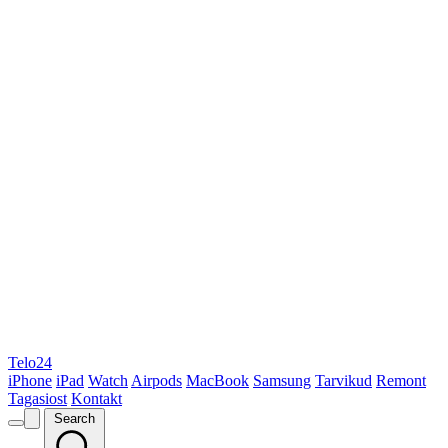
Telo24
iPhone
iPad
Watch
Airpods
MacBook
Samsung
Tarvikud
Remont
Tagasiost
Kontakt
Search