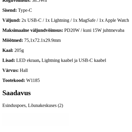
Koguvõimsus:
38.5Wh
Sisend:
Type-C
Väljund:
2x USB-C / 1x Lightning / 1x MagSafe / 1x Apple Watch
Maksimaalne väljundvõimsus:
PD20W / kuni 15W juhtmevaba
Mõõtmed:
75,1x72.1x29.9mm
Kaal:
205g
Lisad:
LED ekraan
,
Lightning kaabel ja USB-C kaabel
Värvus:
Hall
Tootekood:
W1185
Saadavus
Esinduspoes, Lõunakeskuses (2)