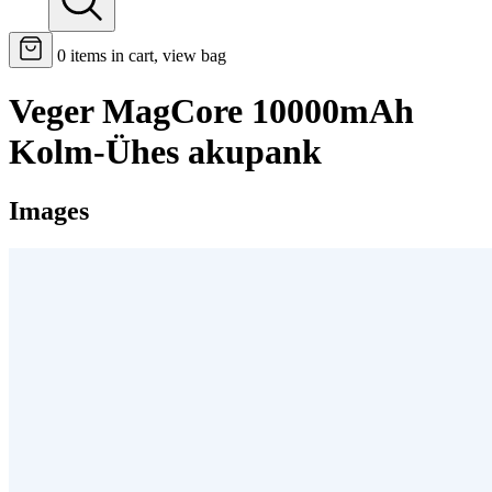
0
items in cart, view bag
Veger MagCore 10000mAh
Kolm-Ühes akupank
Images