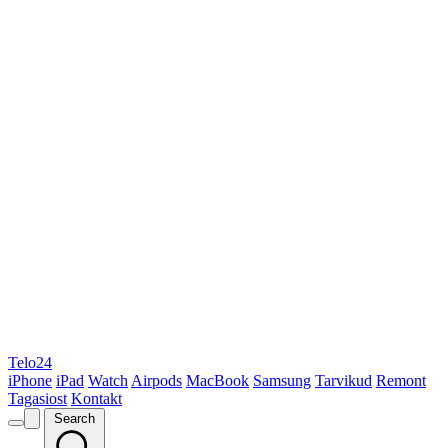
Telo24
iPhone
iPad
Watch
Airpods
MacBook
Samsung
Tarvikud
Remont
Tagasiost
Kontakt
Search