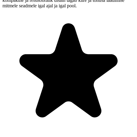
kompaktne ja reisisõbralik disain tagab kiire ja tõhusa laadimise
mitmele seadmele igal ajal ja igal pool.