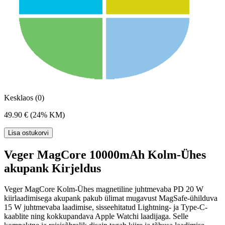
Kesklaos (0)
49.90 €
(24% KM)
Lisa ostukorvi
Veger MagCore 10000mAh Kolm-Ühes
akupank Kirjeldus
Veger MagCore Kolm-Ühes magnetiline juhtmevaba PD 20 W
kiirlaadimisega akupank pakub ülimat mugavust MagSafe-ühilduva
15 W juhtmevaba laadimise, sisseehitatud Lightning- ja Type-C-
kaablite ning kokkupandava Apple Watchi laadijaga. Selle