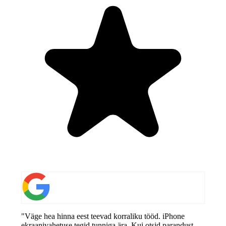
"Väge hea hinna eest teevad korraliku tööd. iPhone
ekraanivahetuse tegid tunniga ära. Kui otsid parandust