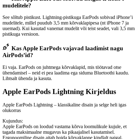
mudelitele?
See sõltub pistikust. Lightning-pistikuga EarPods sobivad iPhone’i
mudelitele, millel puudub 3,5 mm kõrvaklapipesa (nt iPhone 7 ja
uuemad). Kui kasutad vanemat mudelit või teist seadet, vali 3,5 mm
pistikuga versioon.
Kas Apple EarPods vajavad laadimist nagu
AirPods’id?
Ei vaja. EarPods on juhtmega kõrvaklapid, mis töötavad otse
ühendamisel – neid ei pea laadima ega siduma Bluetoothi kaudu.
Lihtsalt ühenda ja kasuta.
Apple EarPods Lightning Kirjeldus
Apple EarPods Lightning – klassikaline disain ja selge heli igas
olukorras
Kujundus:
Apple EarPods on loodud vastama kõrva loomulikule kujule, et
tagada maksimaalne mugavus ka pikaajalisel kasutamisel.
Ergonoomiline disain aitab hoida kõrvaklappe kindlalt paigal,