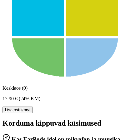
Kesklaos (0)
17.90 €
(24% KM)
Lisa ostukorvi
Korduma kippuvad küsimused
Kas EarPods-idel on mikrofon ja muusika