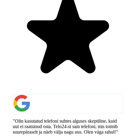
"Olin kasutatud telefoni suhtes alguses skeptiline, kuid
uut ei raatsinud osta. Telo24-st sain telefoni, mis toimib
suurepäraselt ja näeb välja nagu uus. Olen väga rahul!"