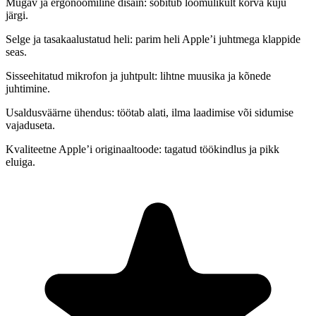
Mugav ja ergonoomiline disain:
sobitub loomulikult kõrva kuju
järgi.
Selge ja tasakaalustatud heli:
parim heli Apple’i juhtmega klappide
seas.
Sisseehitatud mikrofon ja juhtpult:
lihtne muusika ja kõnede
juhtimine.
Usaldusväärne ühendus:
töötab alati, ilma laadimise või sidumise
vajaduseta.
Kvaliteetne Apple’i originaaltoode:
tagatud töökindlus ja pikk
eluiga.