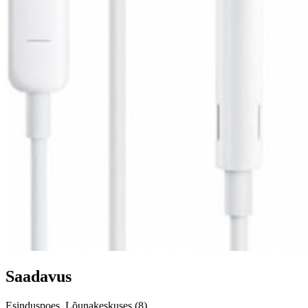
Saadavus
Esinduspoes, Lõunakeskuses (8)