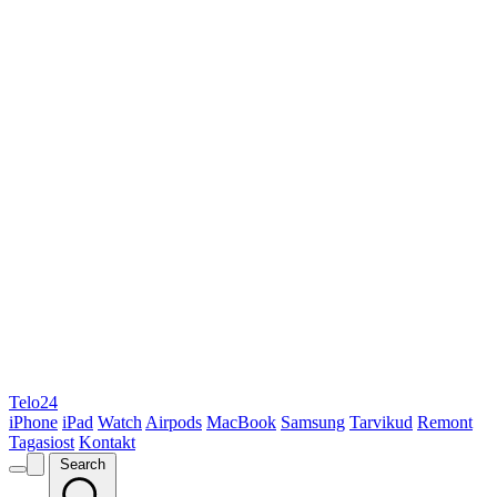
Telo24
iPhone
iPad
Watch
Airpods
MacBook
Samsung
Tarvikud
Remont
Tagasiost
Kontakt
Search