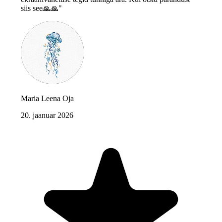
siis see🙏🙏"
Maria Leena Oja
20. jaanuar 2026