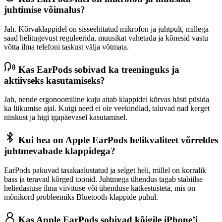
juhtimise võimalus?
Jah. Kõrvaklappidel on sisseehitatud mikrofon ja juhtpult, millega
saad helitugevust reguleerida, muusikat vahetada ja kõnesid vastu
võtta ilma telefoni taskust välja võtmata.
Kas EarPods sobivad ka treeninguks ja
aktiivseks kasutamiseks?
Jah, nende ergonoomiline kuju aitab klappidel kõrvas hästi püsida
ka liikumise ajal. Kuigi need ei ole veekindlad, taluvad nad kerget
niiskust ja higi igapäevasel kasutamisel.
Kui hea on Apple EarPods helikvaliteet võrreldes
juhtmevabade klappidega?
EarPods pakuvad tasakaalustatud ja selget heli, millel on korralik
bass ja teravad kõrged toonid. Juhtmega ühendus tagab stabiilse
heliedastuse ilma viivituse või ühenduse katkestusteta, mis on
mõnikord probleemiks Bluetooth-klappide puhul.
Kas Apple EarPods sobivad kõigile iPhone’i