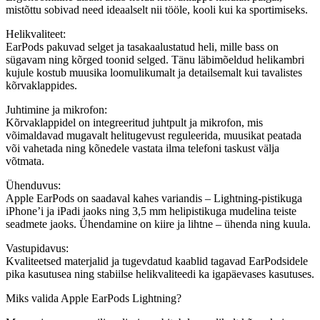
mistõttu sobivad need ideaalselt nii tööle, kooli kui ka sportimiseks.
Helikvaliteet:
EarPods pakuvad selget ja tasakaalustatud heli, mille bass on
sügavam ning kõrged toonid selged. Tänu läbimõeldud helikambri
kujule kostub muusika loomulikumalt ja detailsemalt kui tavalistes
kõrvaklappides.
Juhtimine ja mikrofon:
Kõrvaklappidel on integreeritud
juhtpult ja mikrofon
, mis
võimaldavad mugavalt helitugevust reguleerida, muusikat peatada
või vahetada ning kõnedele vastata ilma telefoni taskust välja
võtmata.
Ühenduvus:
Apple EarPods on saadaval kahes variandis –
Lightning-pistikuga
iPhone’i ja iPadi jaoks ning
3,5 mm helipistikuga
mudelina teiste
seadmete jaoks. Ühendamine on kiire ja lihtne – ühenda ning kuula.
Vastupidavus:
Kvaliteetsed materjalid ja tugevdatud kaablid tagavad EarPodsidele
pika kasutusea ning stabiilse helikvaliteedi ka igapäevases kasutuses.
Miks valida Apple EarPods Lightning?