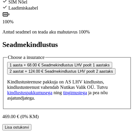
SIM Nõel
Laadimiskaabel
100%
Antud seadmel on teada aku mahutavus 100%
Seadmekindlustus
Choose a insurance
1 aasta
+ 68.00 €
Seadmekindlustus LHV poolt 1 aastaks
2 aastat
+ 124.00 €
Seadmekindlustus LHV poolt 2 aastaks
Kindlustusteenuse pakkuja on AS LHV kindlustus,
kindlustusteenust vahendab Nutikas Valik OÜ. Tutvu
kindlustuspakkumusega
ning
tingimustega
ja pea nõu
asjatundjatega.
469.00 €
(0% KM)
Lisa ostukorvi