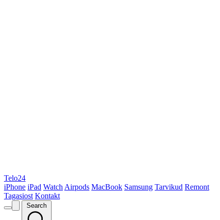
Telo24
iPhone
iPad
Watch
Airpods
MacBook
Samsung
Tarvikud
Remont
Tagasiost
Kontakt
Search