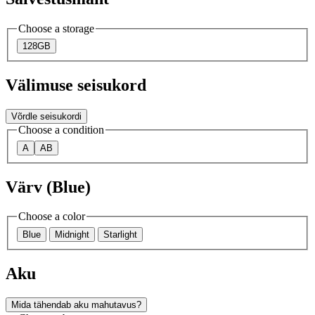
Choose a storage
128GB
Välimuse seisukord
Võrdle seisukordi
Choose a condition
A
AB
Värv (Blue)
Choose a color
Blue
Midnight
Starlight
Aku
Mida tähendab aku mahutavus?