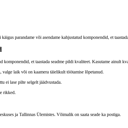
äigus parandame või asendame kahjustatud komponendid, et taastada se
d
komponendid, et taastada seadme pildi kvaliteet. Kasutame ainult kval
valge laik või on kaamera täielikult töötamise lõpetanud.
u ei lase pilte selgelt jäädvustada.
e rikked.
eskuses ja Tallinnas Ülemistes. Võimalik on saata seade ka postiga.