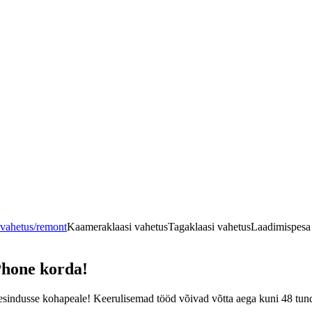
vahetus/remont
Kaameraklaasi vahetus
Tagaklaasi vahetus
Laadimispesa
Phone korda!
esindusse kohapeale! Keerulisemad tööd võivad võtta aega kuni 48 tundi