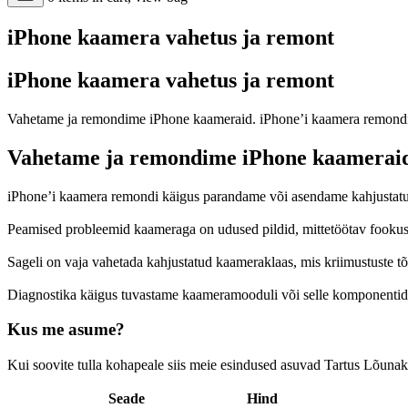
iPhone kaamera vahetus ja remont
iPhone kaamera vahetus ja remont
Vahetame ja remondime iPhone kaameraid. iPhone’i kaamera remondi k
Vahetame ja remondime iPhone kaamerai
iPhone’i kaamera remondi käigus parandame või asendame kahjustatud 
Peamised probleemid kaameraga on udused pildid, mittetöötav fookus, 
Sageli on vaja vahetada kahjustatud kaameraklaas, mis kriimustuste tõtt
Diagnostika käigus tuvastame kaameramooduli või selle komponentid
Kus me asume?
Kui soovite tulla kohapeale siis meie esindused asuvad Tartus Lõunak
Seade
Hind