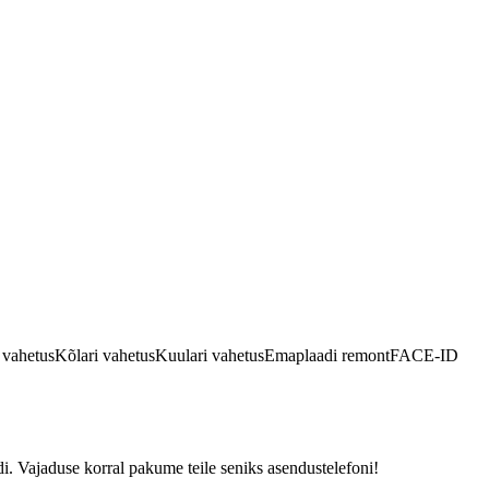
 vahetus
Kõlari vahetus
Kuulari vahetus
Emaplaadi remont
FACE-ID
. Vajaduse korral pakume teile seniks asendustelefoni!