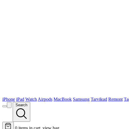
iPhone
iPad
Watch
Airpods
MacBook
Samsung
Tarvikud
Remont
Ta
Search
0
items in cart, view bag