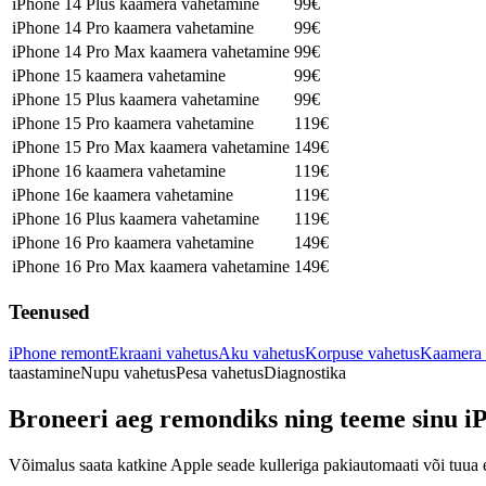
iPhone 14 Plus kaamera vahetamine
99€
iPhone 14 Pro kaamera vahetamine
99€
iPhone 14 Pro Max kaamera vahetamine
99€
iPhone 15 kaamera vahetamine
99€
iPhone 15 Plus kaamera vahetamine
99€
iPhone 15 Pro kaamera vahetamine
119€
iPhone 15 Pro Max kaamera vahetamine
149€
iPhone 16 kaamera vahetamine
119€
iPhone 16e kaamera vahetamine
119€
iPhone 16 Plus kaamera vahetamine
119€
iPhone 16 Pro kaamera vahetamine
149€
iPhone 16 Pro Max kaamera vahetamine
149€
Teenused
iPhone remont
Ekraani vahetus
Aku vahetus
Korpuse vahetus
Kaamera 
taastamine
Nupu vahetus
Pesa vahetus
Diagnostika
Broneeri aeg remondiks ning teeme sinu i
Võimalus saata katkine Apple seade kulleriga pakiautomaati või tuua 