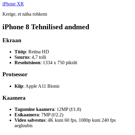
iPhone XR
Kerige, et näha rohkem
iPhone 8 Tehnilised andmed
Ekraan
Tüüp
: Retina HD
Suurus
: 4,7 tolli
Resolutsioon
: 1334 x 750 pikslit
Protsessor
Kiip
: Apple A11 Bionic
Kaamera
Tagumine kaamera
: 12MP (f/1.8)
Esikaamera
: 7MP (f/2.2)
Video salvestus
: 4K kuni 60 fps, 1080p kuni 240 fps
aegluubis