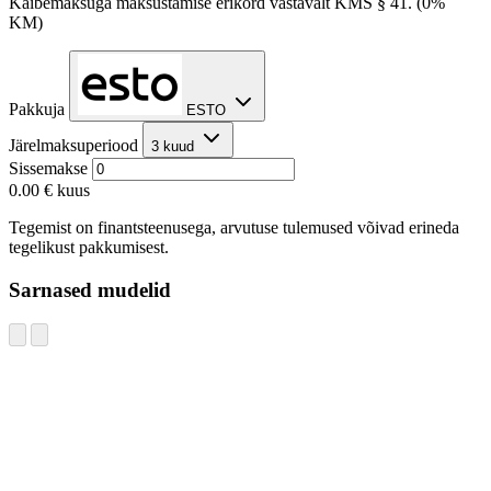
Käibemaksuga maksustamise erikord vastavalt KMS § 41. (0%
KM)
Pakkuja
ESTO
Järelmaksuperiood
3 kuud
Sissemakse
0.00 €
kuus
Tegemist on finantsteenusega, arvutuse tulemused võivad erineda
tegelikust pakkumisest.
Sarnased mudelid