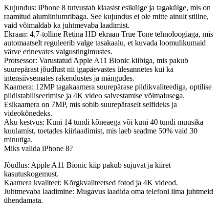
Kujundus
: iPhone 8 tutvustab klaasist esikülge ja tagakülge, mis on
raamitud alumiiniumribaga. See kujundus ei ole mitte ainult stiilne,
vaid võimaldab ka juhtmevaba laadimist.
Ekraan
: 4,7-tolline Retina HD ekraan True Tone tehnoloogiaga, mis
automaatselt reguleerib valge tasakaalu, et kuvada loomulikumaid
värve erinevates valgustingimustes.
Protsessor
: Varustatud Apple A11 Bionic kiibiga, mis pakub
suurepärast jõudlust nii igapäevastes ülesannetes kui ka
intensiivsemates rakendustes ja mängudes.
Kaamera
: 12MP tagakaamera suurepärase pildikvaliteediga, optilise
pildistabiliseerimise ja 4K video salvestamise võimalusega.
Esikaamera on 7MP, mis sobib suurepäraselt selfideks ja
videokõnedeks.
Aku kestvus
: Kuni 14 tundi kõneaega või kuni 40 tundi muusika
kuulamist, toetades kiirlaadimist, mis laeb seadme 50% vaid 30
minutiga.
Miks valida iPhone 8?
Jõudlus
: Apple A11 Bionic kiip pakub sujuvat ja kiiret
kasutuskogemust.
Kaamera kvaliteet
: Kõrgkvaliteetsed fotod ja 4K videod.
Juhtmevaba laadimine
: Mugavus laadida oma telefoni ilma juhtmeid
ühendamata.