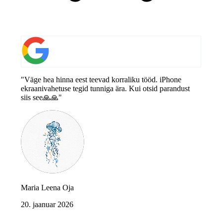
"Väge hea hinna eest teevad korraliku tööd. iPhone
ekraanivahetuse tegid tunniga ära. Kui otsid parandust
siis see🙏🙏"
Maria Leena Oja
20. jaanuar 2026