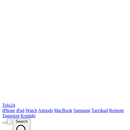
Telo24
iPhone
iPad
Watch
Airpods
MacBook
Samsung
Tarvikud
Remont
Tagasiost
Kontakt
Search