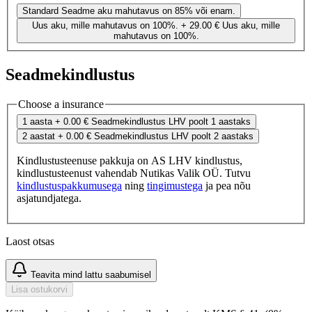
Standard
Seadme aku mahutavus on 85% või enam.
Uus aku, mille mahutavus on 100%.
+ 29.00 €
Uus aku, mille
mahutavus on 100%.
Seadmekindlustus
Choose a insurance
1 aasta
+ 0.00 €
Seadmekindlustus LHV poolt 1 aastaks
2 aastat
+ 0.00 €
Seadmekindlustus LHV poolt 2 aastaks
Kindlustusteenuse pakkuja on AS LHV kindlustus,
kindlustusteenust vahendab Nutikas Valik OÜ. Tutvu
kindlustuspakkumusega
ning
tingimustega
ja pea nõu
asjatundjatega.
Laost otsas
Teavita mind lattu saabumisel
Lisa ostukorvi