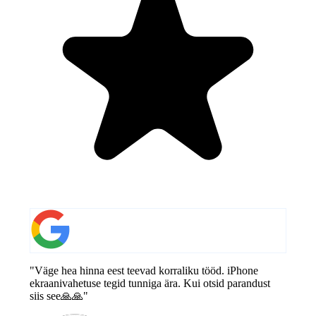
"Väge hea hinna eest teevad korraliku tööd. iPhone
ekraanivahetuse tegid tunniga ära. Kui otsid parandust
siis see🙏🙏"