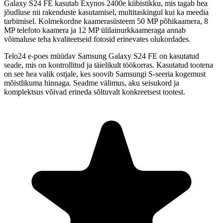
Galaxy S24 FE kasutab
Exynos 2400e
kiibistikku, mis tagab hea
jõudluse nii rakenduste kasutamisel, multitaskingul kui ka meedia
tarbimisel. Kolmekordne kaamerasüsteem 50 MP põhikaamera, 8
MP telefoto kaamera ja 12 MP ülilainurkkaameraga annab
võimaluse teha kvaliteetseid fotosid erinevates olukordades.
Telo24 e-poes müüdav
Samsung Galaxy S24 FE
on kasutatud
seade, mis on kontrollitud ja täielikult töökorras. Kasutatud tootena
on see hea valik ostjale, kes soovib Samsungi S-seeria kogemust
mõistlikuma hinnaga. Seadme välimus, aku seisukord ja
komplektsus võivad erineda sõltuvalt konkreetsest tootest.