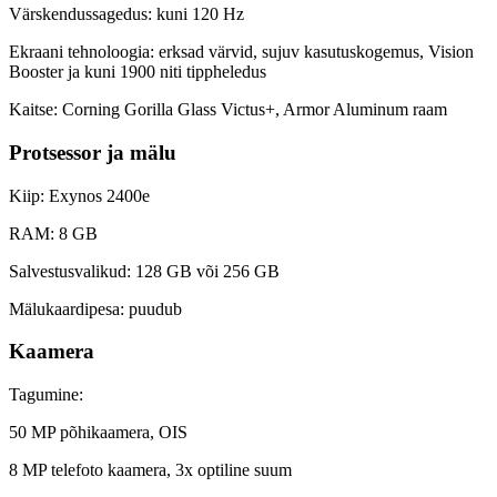
Värskendussagedus: kuni 120 Hz
Ekraani tehnoloogia: erksad värvid, sujuv kasutuskogemus, Vision
Booster ja kuni 1900 niti tippheledus
Kaitse: Corning Gorilla Glass Victus+, Armor Aluminum raam
Protsessor ja mälu
Kiip: Exynos 2400e
RAM: 8 GB
Salvestusvalikud: 128 GB või 256 GB
Mälukaardipesa: puudub
Kaamera
Tagumine:
50 MP põhikaamera, OIS
8 MP telefoto kaamera, 3x optiline suum