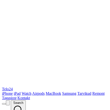
Telo24
iPhone
iPad
Watch
Airpods
MacBook
Samsung
Tarvikud
Remont
Tagasiost
Kontakt
Search