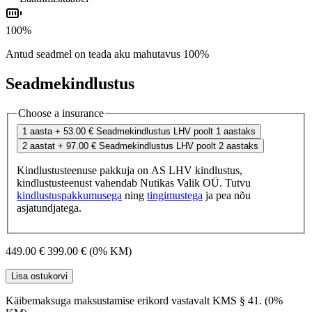
100%
Antud seadmel on teada aku mahutavus 100%
Seadmekindlustus
Choose a insurance
1 aasta
+ 53.00 €
Seadmekindlustus LHV poolt 1 aastaks
2 aastat
+ 97.00 €
Seadmekindlustus LHV poolt 2 aastaks
Kindlustusteenuse pakkuja on AS LHV kindlustus,
kindlustusteenust vahendab Nutikas Valik OÜ. Tutvu
kindlustuspakkumusega
ning
tingimustega
ja pea nõu
asjatundjatega.
449.00 €
399.00 €
(0% KM)
Lisa ostukorvi
Käibemaksuga maksustamise erikord vastavalt KMS § 41. (0%