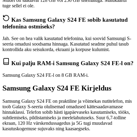
Mudel on saadaval 128 GB või 256 GB sisemäluga. Mälukaardi
tuge sellel ei ole.
Kas Samsung Galaxy S24 FE sobib kasutatud
telefonina ostmiseks?
Jah. See on hea valik kasutatud telefonina, kui soovid Samsungi S-
seeria omadusi soodsama hinnaga. Kasutatud seadme puhul tasub
kontrollida aku seisukorda, ekraani ja korpuse kulumist.
Kui palju RAM-i Samsung Galaxy S24 FE-l on?
Samsung Galaxy S24 FE-l on 8 GB RAM-i.
Samsung Galaxy S24 FE Kirjeldus
Samsung Galaxy S24 FE
on praktiline ja võimekas nutitelefon, mis
toob Galaxy S-seeria olulisemad omadused kättesaadavamasse
hinnaklassi. Telefon sobib hästi igapäevaseks kasutamiseks, tööks,
suhtlemiseks, pildistamiseks ja meelelahutuseks. Suur 6,7-tolline
ekraan, 120 Hz värskendussagedus ja 5G tugi muudavad
kasutuskogemuse sujuvaks ning kaasaegseks.