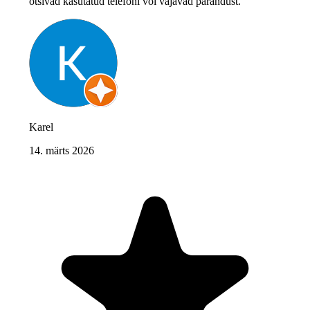
otsivad kasutatud telefoni või vajavad parandust."
Karel
14. märts 2026