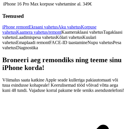
iPhone 16 Pro Max korpuse vahetamine
al. 349€
Teenused
iPhone remont
Ekraani vahetus
Aku vahetus
Korpuse
vahetus
Kaamera vahetus/remont
Kaameraklaasi vahetus
Tagaklaasi
vahetus
Laadimispesa vahetus
Kõlari vahetus
Kuulari
vahetus
Emaplaadi remont
FACE-ID taastamine
Nupu vahetus
Pesa
vahetus
Diagnostika
Broneeri aeg remondiks ning teeme sinu
iPhone korda!
Võimalus saata katkine Apple seade kulleriga pakiautomaati või
tuua esindusse kohapeale! Keerulisemad tööd võivad võtta aega
kuni 48 tundi. Vajaduse korral pakume teile seniks asendustelefoni!