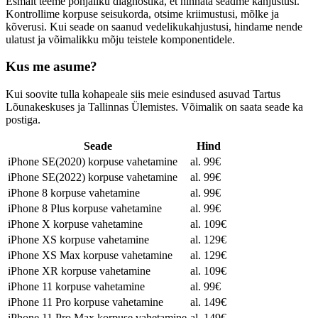
Esmalt teeme põhjaliku diagnostika, et hinnata seadme kahjustusi.
Kontrollime korpuse seisukorda, otsime kriimustusi, mõlke ja
kõverusi. Kui seade on saanud vedelikukahjustusi, hindame nende
ulatust ja võimalikku mõju teistele komponentidele.
Kus me asume?
Kui soovite tulla kohapeale siis meie esindused asuvad Tartus
Lõunakeskuses ja Tallinnas Ülemistes. Võimalik on saata seade ka
postiga.
Seade
Hind
iPhone SE(2020) korpuse vahetamine
al. 99€
iPhone SE(2022) korpuse vahetamine
al. 99€
iPhone 8 korpuse vahetamine
al. 99€
iPhone 8 Plus korpuse vahetamine
al. 99€
iPhone X korpuse vahetamine
al. 109€
iPhone XS korpuse vahetamine
al. 129€
iPhone XS Max korpuse vahetamine
al. 129€
iPhone XR korpuse vahetamine
al. 109€
iPhone 11 korpuse vahetamine
al. 99€
iPhone 11 Pro korpuse vahetamine
al. 149€
iPhone 11 Pro Max korpuse vahetamine
al. 149€