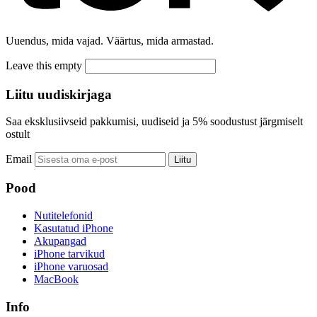
Uuendus, mida vajad. Väärtus, mida armastad.
Leave this empty
Liitu uudiskirjaga
Saa eksklusiivseid pakkumisi, uudiseid ja 5% soodustust järgmiselt
ostult
Email
Liitu
Pood
Nutitelefonid
Kasutatud iPhone
Akupangad
iPhone tarvikud
iPhone varuosad
MacBook
Info