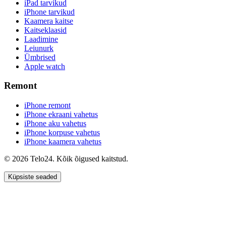
iPad tarvikud
iPhone tarvikud
Kaamera kaitse
Kaitseklaasid
Laadimine
Leiunurk
Ümbrised
Apple watch
Remont
iPhone remont
iPhone ekraani vahetus
iPhone aku vahetus
iPhone korpuse vahetus
iPhone kaamera vahetus
© 2026 Telo24. Kõik õigused kaitstud.
Küpsiste seaded