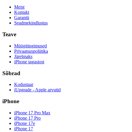
Meist
Kontakt
Garantii
Seadmekindlustus
Teave
Müügitingimused
Privaatsuspoliitika
Järelmaks
iPhone tagasiost
Sõbrad
Kodustaar
iUpgrade - Apple arvutid
iPhone
iPhone 17 Pro Max
iPhone 17 Pro
iPhone 17e
iPhone 17