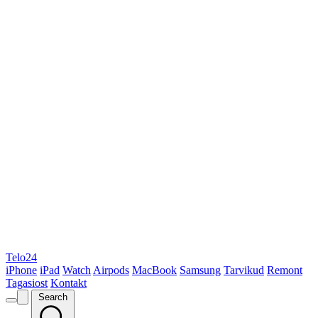
Telo24
iPhone
iPad
Watch
Airpods
MacBook
Samsung
Tarvikud
Remont
Tagasiost
Kontakt
Search