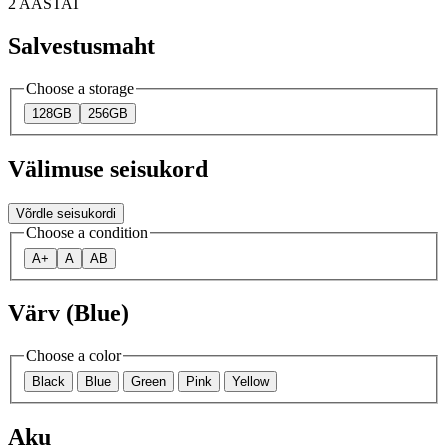
2 AASTAT
Salvestusmaht
Choose a storage
128GB
256GB
Välimuse seisukord
Võrdle seisukordi
Choose a condition
A+
A
AB
Värv (Blue)
Choose a color
Black
Blue
Green
Pink
Yellow
Aku