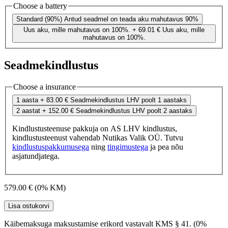
Choose a battery
Standard (90%)
Antud seadmel on teada aku mahutavus 90%
Uus aku, mille mahutavus on 100%.
+ 69.01 €
Uus aku, mille
mahutavus on 100%.
Seadmekindlustus
Choose a insurance
1 aasta
+ 83.00 €
Seadmekindlustus LHV poolt 1 aastaks
2 aastat
+ 152.00 €
Seadmekindlustus LHV poolt 2 aastaks
Kindlustusteenuse pakkuja on AS LHV kindlustus,
kindlustusteenust vahendab Nutikas Valik OÜ. Tutvu
kindlustuspakkumusega
ning
tingimustega
ja pea nõu
asjatundjatega.
579.00 €
(0% KM)
Lisa ostukorvi
Käibemaksuga maksustamise erikord vastavalt KMS § 41. (0%