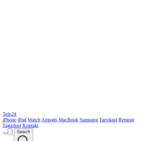
Telo24
iPhone
iPad
Watch
Airpods
MacBook
Samsung
Tarvikud
Remont
Tagasiost
Kontakt
Search