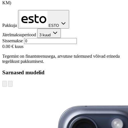
KM)
Pakkuja
ESTO
Järelmaksuperiood
3 kuud
Sissemakse
0.00 €
kuus
Tegemist on finantsteenusega, arvutuse tulemused võivad erineda
tegelikust pakkumisest.
Sarnased mudelid