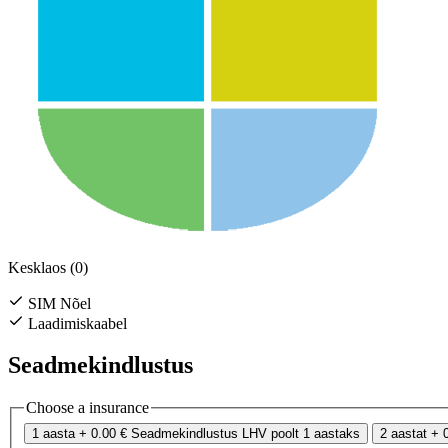
Kesklaos (0)
SIM Nõel
Laadimiskaabel
Seadmekindlustus
Choose a insurance
1 aasta
+ 0.00 €
Seadmekindlustus LHV poolt 1 aastaks
2 aastat
+ 