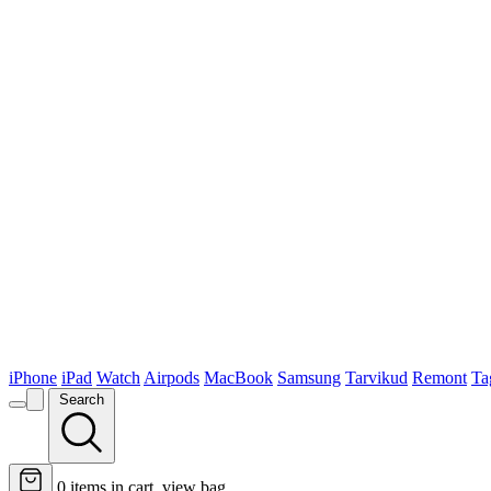
iPhone
iPad
Watch
Airpods
MacBook
Samsung
Tarvikud
Remont
Ta
Search
0
items in cart, view bag