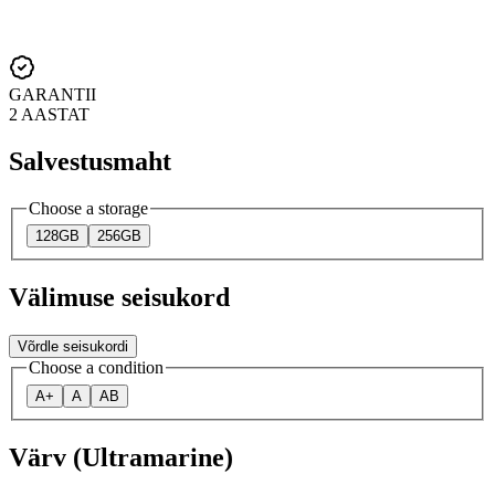
GARANTII
2 AASTAT
Salvestusmaht
Choose a storage
128GB
256GB
Välimuse seisukord
Võrdle seisukordi
Choose a condition
A+
A
AB
Värv (Ultramarine)