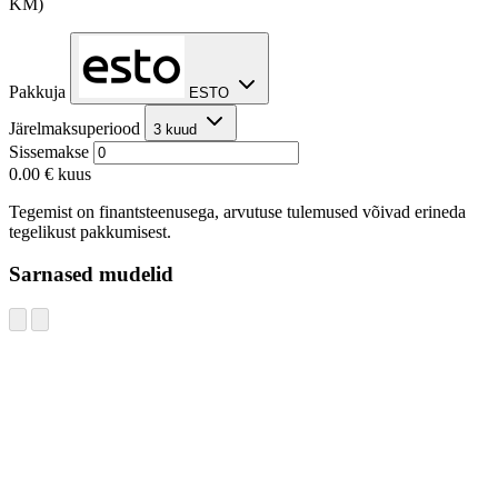
KM)
Pakkuja
ESTO
Järelmaksuperiood
3 kuud
Sissemakse
0.00 €
kuus
Tegemist on finantsteenusega, arvutuse tulemused võivad erineda
tegelikust pakkumisest.
Sarnased mudelid