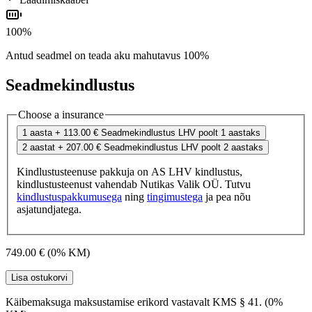
100%
Antud seadmel on teada aku mahutavus 100%
Seadmekindlustus
Choose a insurance
1 aasta
+ 113.00 €
Seadmekindlustus LHV poolt 1 aastaks
2 aastat
+ 207.00 €
Seadmekindlustus LHV poolt 2 aastaks
Kindlustusteenuse pakkuja on AS LHV kindlustus,
kindlustusteenust vahendab Nutikas Valik OÜ. Tutvu
kindlustuspakkumusega
ning
tingimustega
ja pea nõu
asjatundjatega.
749.00 €
(0% KM)
Lisa ostukorvi
Käibemaksuga maksustamise erikord vastavalt KMS § 41. (0%