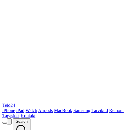
Telo24
iPhone
iPad
Watch
Airpods
MacBook
Samsung
Tarvikud
Remont
Tagasiost
Kontakt
Search