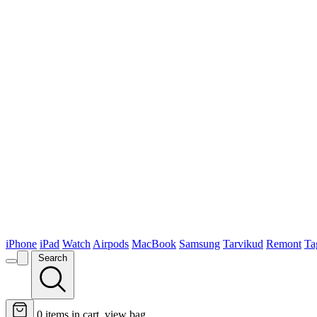
iPhone
iPad
Watch
Airpods
MacBook
Samsung
Tarvikud
Remont
Ta
Search
0
items in cart, view bag