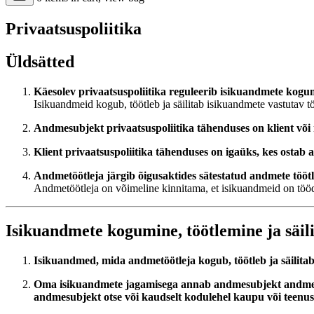
Privaatsuspoliitika
Üldsätted
Käesolev privaatsuspoliitika reguleerib isikuandmete kogumis
Isikuandmeid kogub, töötleb ja säilitab isikuandmete vastutav t
Andmesubjekt privaatsuspoliitika tähenduses on klient või m
Klient privaatsuspoliitika tähenduses on igaüks, kes ostab
Andmetöötleja järgib õigusaktides sätestatud andmete töötle
Andmetöötleja on võimeline kinnitama, et isikuandmeid on tööde
Isikuandmete kogumine, töötlemine ja säil
Isikuandmed, mida andmetöötleja kogub, töötleb ja säilitab,
Oma isikuandmete jagamisega annab andmesubjekt andmetööt
andmesubjekt otse või kaudselt kodulehel kaupu või teenuse