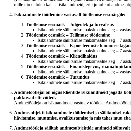
mille nimel tuleb kaitsta isikuandmeid, eriti juhul kui andmesubj
Isikuandmete töötlemine vastavalt töötlemise eesmärgile:
Töötlemise eesmärk – Julgeolek ja turvalisus
Isikuandmete säilitamise maksimaalne aeg – vastav
Töötlemise eesmärk – Tellimuse töötlemine
Isikuandmete säilitamise maksimaalne aeg – 7 aast
Töötlemise eesmärk – E-poe teenuste toimimise taga
Isikuandmete säilitamise maksimaalne aeg – 7 aast
Töötlemise eesmärk – Kliendihaldus
Isikuandmete säilitamise maksimaalne aeg – 7 aast
Töötlemise eesmärk – Finantstegevus, raamatupidam
Isikuandmete säilitamise maksimaalne aeg – vastav
Töötlemise eesmärk – Turundus
Isikuandmete säilitamise maksimaalne aeg – 7 aast
Andmetöötlejal on õigus klientide isikuandmeid jagada kolm
pakkuvad ettevõtted.
Andmetöötleja on isikuandmete vastutav töötleja. Andmetöötlej
Andmesubjekti isikuandmete töötlemisel ja säilitamisel rak
hävitamise, muutmise, avalikustamise ja mis tahes muu ebas
Andmetöötleja säilitab andmesubjektide andmeid sõltuvalt t