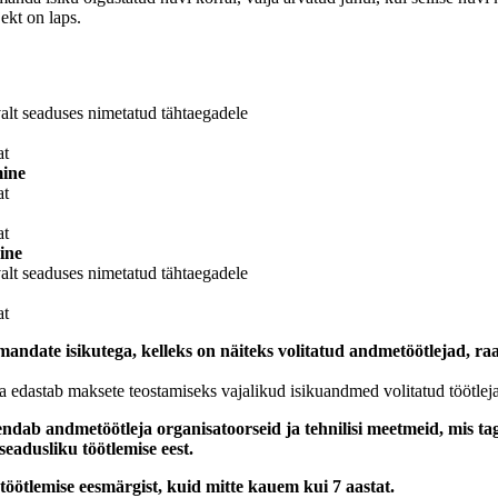
ekt on laps.
alt seaduses nimetatud tähtaegadele
at
mine
at
at
ine
alt seaduses nimetatud tähtaegadele
at
andate isikutega, kelleks on näiteks volitatud andmetöötlejad, ra
a edastab maksete teostamiseks vajalikud isikuandmed volitatud töötl
endab andmetöötleja organisatoorseid ja tehnilisi meetmeid, mis t
eadusliku töötlemise eest.
öötlemise eesmärgist, kuid mitte kauem kui 7 aastat.