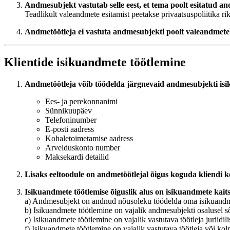
Andmesubjekt vastutab selle eest, et tema poolt esitatud an
Teadlikult valeandmete esitamist peetakse privaatsuspoliitika 
Andmetöötleja ei vastuta andmesubjekti poolt valeandmete 
Klientide isikuandmete töötlemine
Andmetöötleja võib töödelda järgnevaid andmesubjekti is
Ees- ja perekonnanimi
Sünnikuupäev
Telefoninumber
E-posti aadress
Kohaletoimetamise aadress
Arvelduskonto number
Maksekardi detailid
Lisaks eeltoodule on andmetöötlejal õigus koguda kliendi k
Isikuandmete töötlemise õiguslik alus on isikuandmete kaitse
a) Andmesubjekt on andnud nõusoleku töödelda oma isikuandme
b) Isikuandmete töötlemine on vajalik andmesubjekti osalusel s
c) Isikuandmete töötlemine on vajalik vastutava töötleja juriidil
f) Isikuandmete töötlemine on vajalik vastutava töötleja või ko