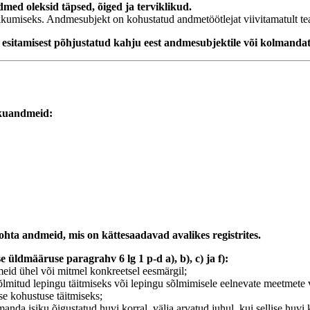
dmed oleksid täpsed, õiged ja terviklikud.
rikkumiseks. Andmesubjekt on kohustatud andmetöötlejat viivitamatult t
esitamisest põhjustatud kahju eest andmesubjektile või kolmandate
ikuandmeid:
ohta andmeid, mis on kättesaadavad avalikes registrites.
 üldmääruse paragrahv 6 lg 1 p-d a), b), c) ja f):
id ühel või mitmel konkreetsel eesmärgil;
õlmitud lepingu täitmiseks või lepingu sõlmimisele eelnevate meetmete 
ise kohustuse täitmiseks;
lmanda isiku õigustatud huvi korral, välja arvatud juhul, kui sellise hu