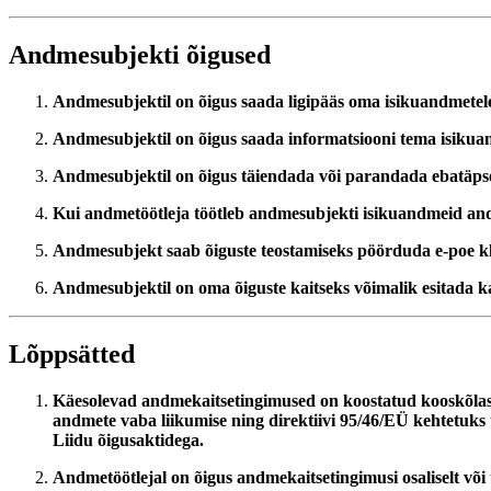
Andmesubjekti õigused
Andmesubjektil on õigus saada ligipääs oma isikuandmetel
Andmesubjektil on õigus saada informatsiooni tema isikua
Andmesubjektil on õigus täiendada või parandada ebatäps
Kui andmetöötleja töötleb andmesubjekti isikuandmeid andme
Andmesubjekt saab õiguste teostamiseks pöörduda e‑poe kli
Andmesubjektil on oma õiguste kaitseks võimalik esitada k
Lõppsätted
Käesolevad andmekaitsetingimused on koostatud kooskõlas E
andmete vaba liikumise ning direktiivi 95/46/EÜ kehtetuks 
Liidu õigusaktidega.
Andmetöötlejal on õigus andmekaitsetingimusi osaliselt võ