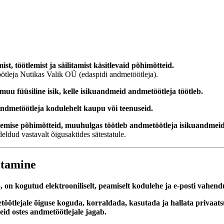
t, töötlemist ja säilitamist käsitlevaid põhimõtteid.
öötleja Nutikas Valik OÜ (edaspidi andmetöötleja).
uu füüsiline isik, kelle isikuandmeid andmetöötleja töötleb.
 andmetöötleja kodulehelt kaupu või teenuseid.
mise põhimõtteid, muuhulgas töötleb andmetöötleja isikuandmeid sea
ldud vastavalt õigusaktides sätestatule.
itamine
 on kogutud elektrooniliselt, peamiselt kodulehe ja e-posti vahend
lejale õiguse koguda, korraldada, kasutada ja hallata privaatsu
id ostes andmetöötlejale jagab.