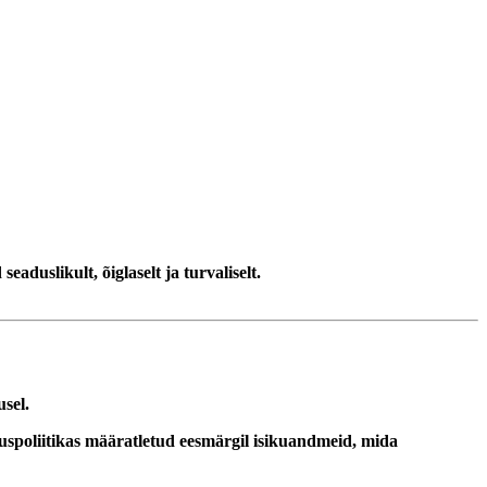
duslikult, õiglaselt ja turvaliselt.
usel.
spoliitikas määratletud eesmärgil isikuandmeid, mida