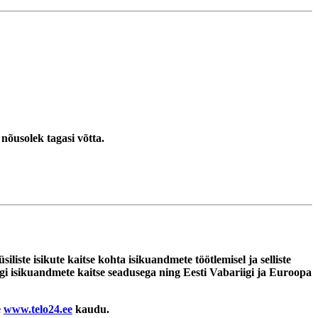
nõusolek tagasi võtta.
e isikute kaitse kohta isikuandmete töötlemisel ja selliste
gi isikuandmete kaitse seadusega ning Eesti Vabariigi ja Euroopa
e
www.telo24.ee
kaudu.