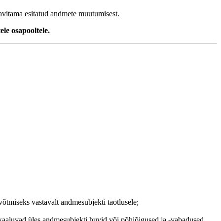
eavitama esitatud andmete muutumisest.
le osapooltele.
võtmiseks vastavalt andmesubjekti taotlusele;
vi kaaluvad üles andmesubjekti huvid või põhiõigused ja -vabadused,