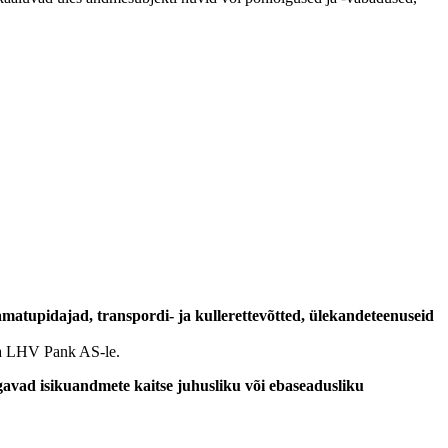
amatupidajad, transpordi- ja kullerettevõtted, ülekandeteenuseid
eja LHV Pank AS‑le.
agavad isikuandmete kaitse juhusliku või ebaseadusliku