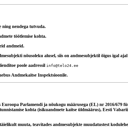
e ning nendega tutvuda.
ndmete töötlemise kohta.
eid andmeid.
subjekti nõusoleku alusel, siis on andmesubjektil õigus igal ajal 
enditoe poole aadressil
info@telo24.ee
aebus Andmekaitse Inspektsioonile.
uroopa Parlamendi ja nõukogu määrusega (EL) nr 2016/679 füüsilist
tunnistamise kohta (isikuandmete kaitse üldmäärus), Eesti Vabarii
i täielikult muuta, teavitades andmesubjekte muudatustest koduleh