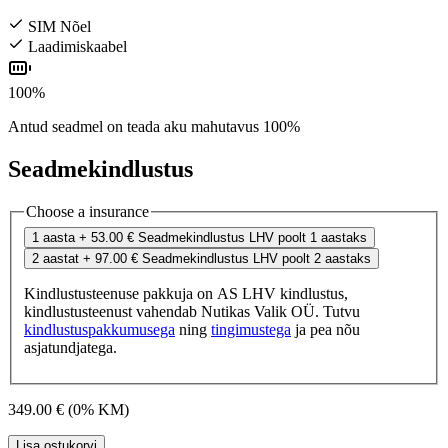
SIM Nõel
Laadimiskaabel
100%
Antud seadmel on teada aku mahutavus 100%
Seadmekindlustus
Choose a insurance
1 aasta
+ 53.00 €
Seadmekindlustus LHV poolt 1 aastaks
2 aastat
+ 97.00 €
Seadmekindlustus LHV poolt 2 aastaks
Kindlustusteenuse pakkuja on AS LHV kindlustus,
kindlustusteenust vahendab Nutikas Valik OÜ. Tutvu
kindlustuspakkumusega
ning
tingimustega
ja pea nõu
asjatundjatega.
349.00 €
(0% KM)
Lisa ostukorvi