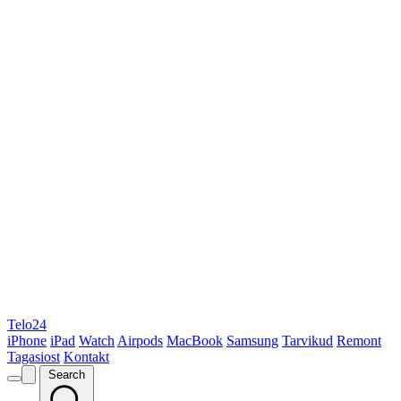
Telo24
iPhone
iPad
Watch
Airpods
MacBook
Samsung
Tarvikud
Remont
Tagasiost
Kontakt
Search