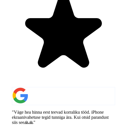
"Väge hea hinna eest teevad korraliku tööd. iPhone
ekraanivahetuse tegid tunniga ära. Kui otsid parandust
siis see🙏🙏"