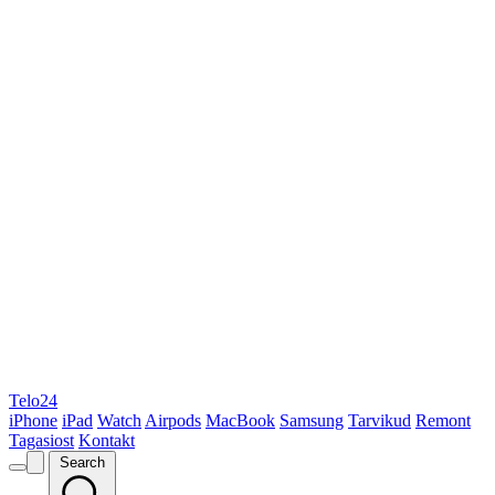
Telo24
iPhone
iPad
Watch
Airpods
MacBook
Samsung
Tarvikud
Remont
Tagasiost
Kontakt
Search