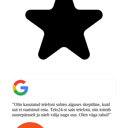
"Olin kasutatud telefoni suhtes alguses skeptiline, kuid
uut ei raatsinud osta. Telo24-st sain telefoni, mis toimib
suurepäraselt ja näeb välja nagu uus. Olen väga rahul!"