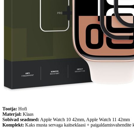
Tootja:
Hofi
Materjal:
Klaas
Sobivad seadmed:
Apple Watch 10 42mm, Apple Watch 11 42mm
Komplekt:
Kaks musta servaga kaitseklaasi + paigaldamisvahendite