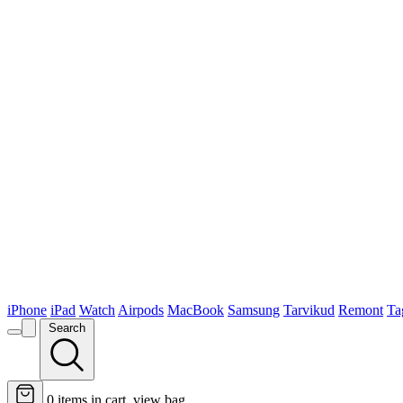
iPhone
iPad
Watch
Airpods
MacBook
Samsung
Tarvikud
Remont
Ta
Search
0
items in cart, view bag