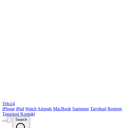
Telo24
iPhone
iPad
Watch
Airpods
MacBook
Samsung
Tarvikud
Remont
Tagasiost
Kontakt
Search