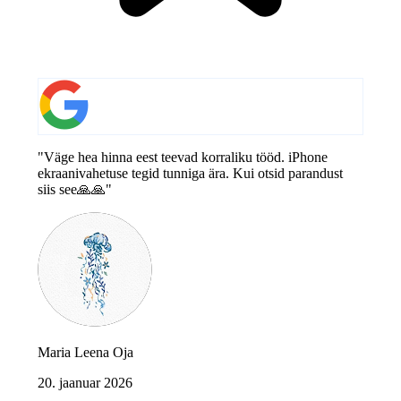
"Väge hea hinna eest teevad korraliku tööd. iPhone
ekraanivahetuse tegid tunniga ära. Kui otsid parandust
siis see🙏🙏"
Maria Leena Oja
20. jaanuar 2026