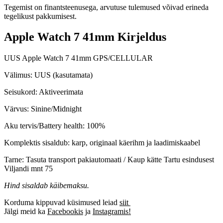
Tegemist on finantsteenusega, arvutuse tulemused võivad erineda
tegelikust pakkumisest.
Apple Watch 7 41mm Kirjeldus
UUS Apple Watch 7 41mm GPS/CELLULAR
Välimus:
UUS (kasutamata)
Seisukord:
Aktiveerimata
Värvus:
Sinine/Midnight
Aku tervis/Battery health:
100%
Komplektis sisaldub:
karp, originaal käerihm ja laadimiskaabel
Tarne:
Tasuta transport pakiautomaati / Kaup kätte Tartu esindusest
Viljandi mnt 75
Hind sisaldab käibemaksu.
Korduma kippuvad küsimused leiad
siit
Jälgi meid ka
Facebookis
ja
Instagramis!