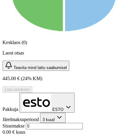
Kesklaos (0)
Laost otsas
Teavita mind lattu saabumisel
445.00 €
(24% KM)
Lisa ostukorvi
Pakkuja
ESTO
Järelmaksuperiood
3 kuud
Sissemakse
0.00 €
kuus