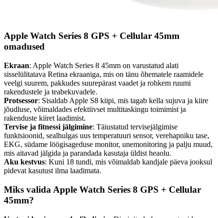
Apple Watch Series 8 GPS + Cellular 45mm
omadused
Ekraan
: Apple Watch Series 8 45mm on varustatud alati
sisselülitatava Retina ekraaniga, mis on tänu õhematele raamidele
veelgi suurem, pakkudes suurepärast vaadet ja rohkem ruumi
rakendustele ja teabekuvadele.
Protsessor
: Sisaldab Apple S8 kiipi, mis tagab kella sujuva ja kiire
jõudluse, võimaldades efektiivset multitaskingu toimimist ja
rakenduste kiiret laadimist.
Tervise ja fitnessi jälgimine
: Täiustatud tervisejälgimise
funktsioonid, sealhulgas uus temperatuuri sensor, verehapniku tase,
EKG, südame löögisageduse monitor, unemonitoring ja palju muud,
mis aitavad jälgida ja parandada kasutaja üldist heaolu.
Aku kestvus
: Kuni 18 tundi, mis võimaldab kandjale päeva jooksul
pidevat kasutust ilma laadimata.
Miks valida Apple Watch Series 8 GPS + Cellular
45mm?