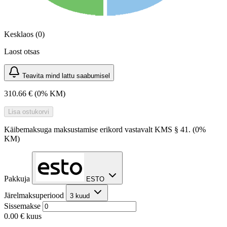
Kesklaos (0)
Laost otsas
Teavita mind lattu saabumisel
310.66 €
(0% KM)
Lisa ostukorvi
Käibemaksuga maksustamise erikord vastavalt KMS § 41. (0%
KM)
Pakkuja
ESTO
Järelmaksuperiood
3 kuud
Sissemakse
0.00 €
kuus