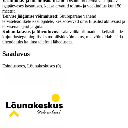
Vastupidav ja uuenduslik disain
: Disainitud olema vastupidav
igapäevases kasutuses, kaasa arvatud tolmu- ja veekindlus kuni 50
meetrit.
Tervise jälgimise võimalused
: Suurepärane vahend
terviseteadlikele kasutajatele, kes soovivad oma füüsilist aktiivsust ja
tervisenäitajaid jälgida.
Kohandatavus ja ühenduvus
: Laia valiku rihmade ja kellasihtade
kujundustega ning lisaks mobiilsidevõimekus, mis võimaldab jääda
ühendatuks ka ilma telefoni läheduseta.
Saadavus
Esinduspoes, Lõunakeskuses (0)