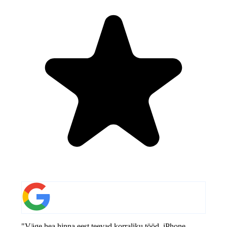
"Väge hea hinna eest teevad korraliku tööd. iPhone