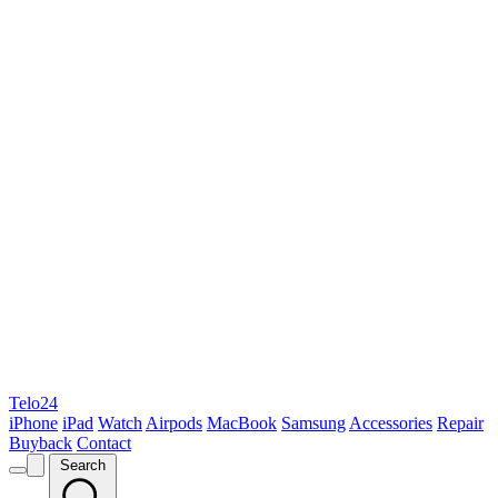
Telo24
iPhone
iPad
Watch
Airpods
MacBook
Samsung
Accessories
Repair
Buyback
Contact
Search