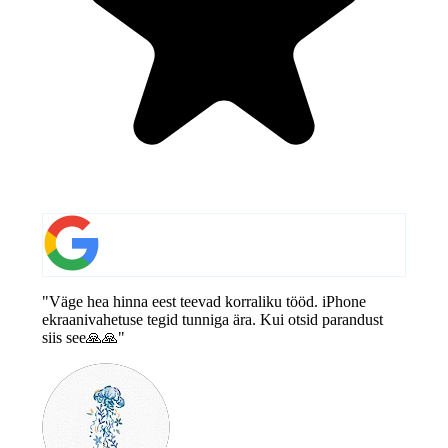
"Väge hea hinna eest teevad korraliku tööd. iPhone
ekraanivahetuse tegid tunniga ära. Kui otsid parandust
siis see🙏🙏"