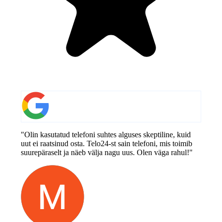
"Olin kasutatud telefoni suhtes alguses skeptiline, kuid
uut ei raatsinud osta. Telo24-st sain telefoni, mis toimib
suurepäraselt ja näeb välja nagu uus. Olen väga rahul!"