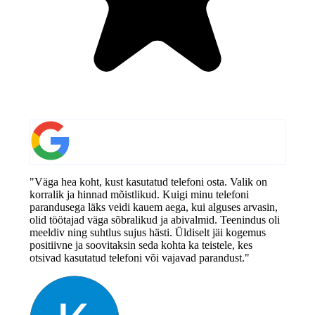
"Väga hea koht, kust kasutatud telefoni osta. Valik on
korralik ja hinnad mõistlikud. Kuigi minu telefoni
parandusega läks veidi kauem aega, kui alguses arvasin,
olid töötajad väga sõbralikud ja abivalmid. Teenindus oli
meeldiv ning suhtlus sujus hästi. Üldiselt jäi kogemus
positiivne ja soovitaksin seda kohta ka teistele, kes
otsivad kasutatud telefoni või vajavad parandust."