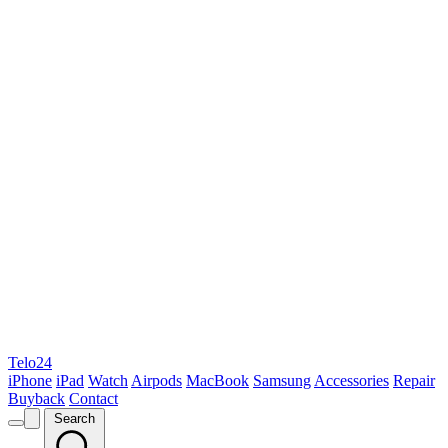
Telo24
iPhone
iPad
Watch
Airpods
MacBook
Samsung
Accessories
Repair
Buyback
Contact
Search