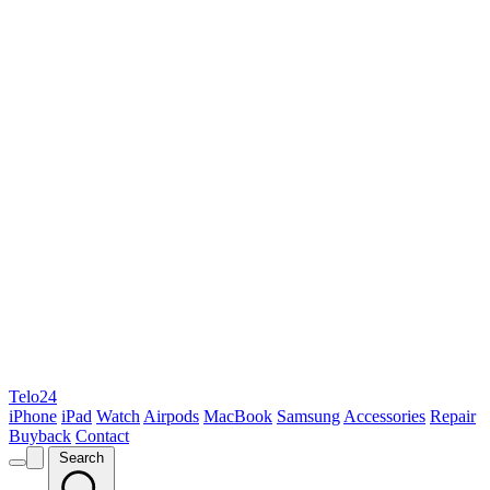
Telo24
iPhone
iPad
Watch
Airpods
MacBook
Samsung
Accessories
Repair
Buyback
Contact
Search