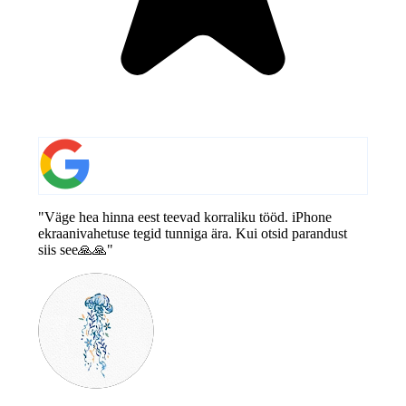
"Väge hea hinna eest teevad korraliku tööd. iPhone
ekraanivahetuse tegid tunniga ära. Kui otsid parandust
siis see🙏🙏"