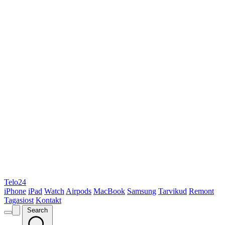
Telo24
iPhone
iPad
Watch
Airpods
MacBook
Samsung
Tarvikud
Remont
Tagasiost
Kontakt
Search