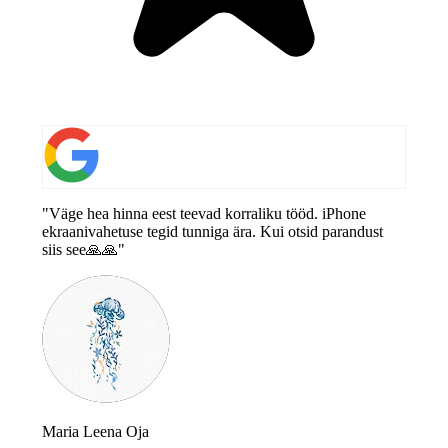
"Väge hea hinna eest teevad korraliku tööd. iPhone
ekraanivahetuse tegid tunniga ära. Kui otsid parandust
siis see🙏🙏"
Maria Leena Oja