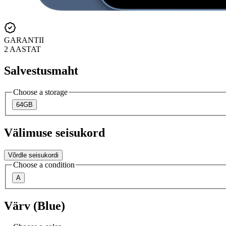
GARANTII
2 AASTAT
Salvestusmaht
Choose a storage
64GB
Välimuse seisukord
Võrdle seisukordi
Choose a condition
A
Värv (Blue)