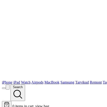
iPhone
iPad
Watch
Airpods
MacBook
Samsung
Tarvikud
Remont
Ta
Search
0
items in cart, view bag