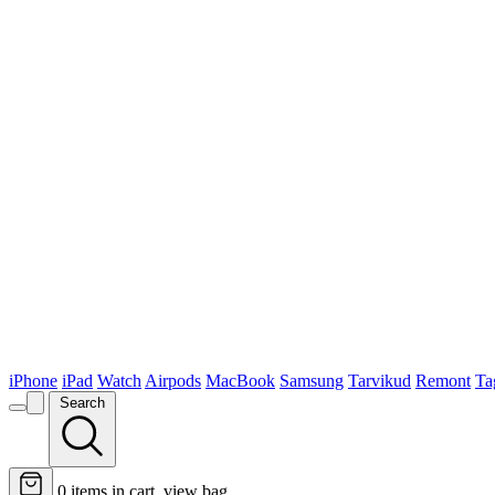
iPhone
iPad
Watch
Airpods
MacBook
Samsung
Tarvikud
Remont
Ta
Search
0
items in cart, view bag