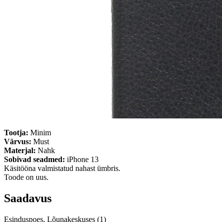
Tootja:
Minim
Värvus:
Must
Materjal:
Nahk
Sobivad seadmed:
iPhone 13
Käsitööna valmistatud nahast ümbris.
Toode on uus.
Saadavus
Esinduspoes, Lõunakeskuses (1)