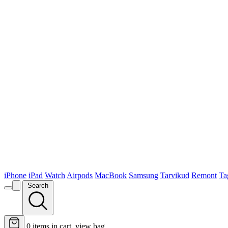
iPhone
iPad
Watch
Airpods
MacBook
Samsung
Tarvikud
Remont
Ta
Search
0
items in cart, view bag