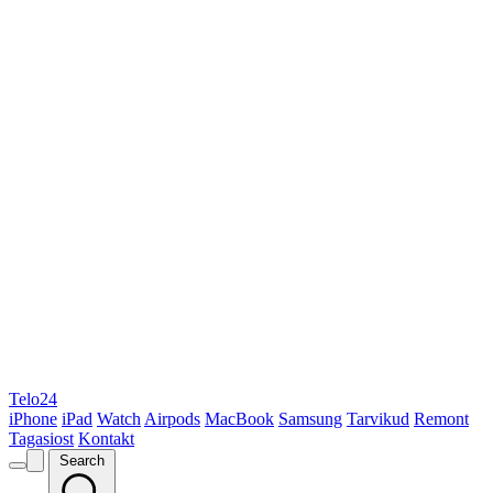
Telo24
iPhone
iPad
Watch
Airpods
MacBook
Samsung
Tarvikud
Remont
Tagasiost
Kontakt
Search