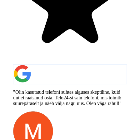
"Olin kasutatud telefoni suhtes alguses skeptiline, kuid
uut ei raatsinud osta. Telo24-st sain telefoni, mis toimib
suurepäraselt ja näeb välja nagu uus. Olen väga rahul!"