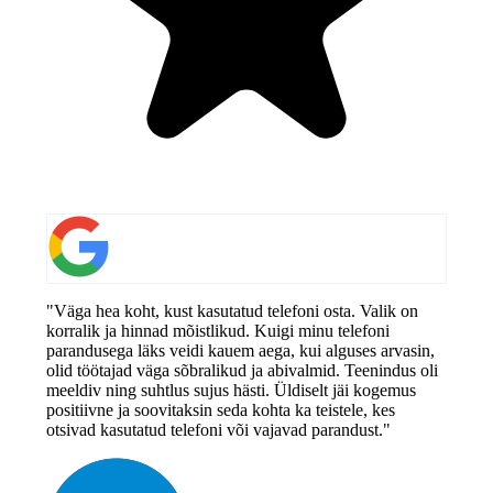
"Väga hea koht, kust kasutatud telefoni osta. Valik on
korralik ja hinnad mõistlikud. Kuigi minu telefoni
parandusega läks veidi kauem aega, kui alguses arvasin,
olid töötajad väga sõbralikud ja abivalmid. Teenindus oli
meeldiv ning suhtlus sujus hästi. Üldiselt jäi kogemus
positiivne ja soovitaksin seda kohta ka teistele, kes
otsivad kasutatud telefoni või vajavad parandust."