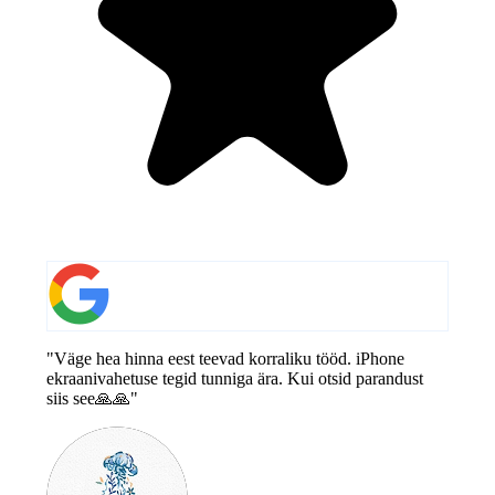
"Väge hea hinna eest teevad korraliku tööd. iPhone
ekraanivahetuse tegid tunniga ära. Kui otsid parandust
siis see🙏🙏"