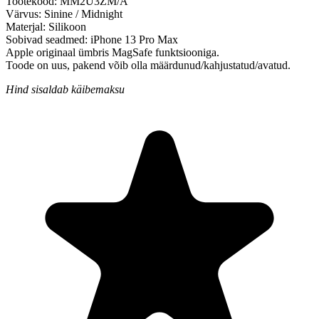
Tootekood:
MM2U3ZM/A
Värvus:
Sinine / Midnight
Materjal:
Silikoon
Sobivad seadmed:
iPhone 13 Pro Max
Apple originaal ümbris MagSafe funktsiooniga.
Toode on uus, pakend võib olla määrdunud/kahjustatud/avatud.
Hind sisaldab käibemaksu