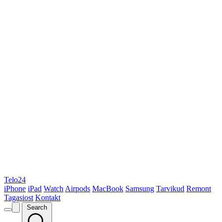
Telo24
iPhone
iPad
Watch
Airpods
MacBook
Samsung
Tarvikud
Remont
Tagasiost
Kontakt
Search