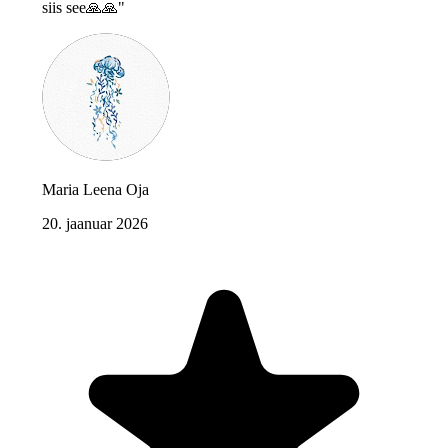
siis see🙏🙏"
Maria Leena Oja
20. jaanuar 2026