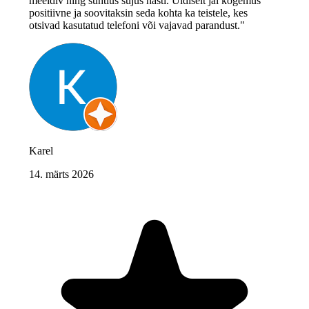
meeldiv ning suhtlus sujus hästi. Üldiselt jäi kogemus
positiivne ja soovitaksin seda kohta ka teistele, kes
otsivad kasutatud telefoni või vajavad parandust."
Karel
14. märts 2026