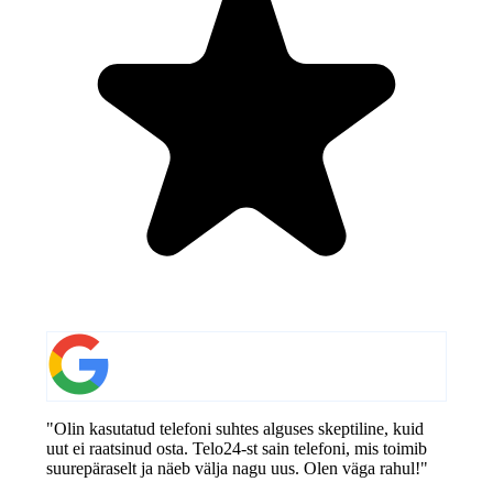
"Olin kasutatud telefoni suhtes alguses skeptiline, kuid
uut ei raatsinud osta. Telo24-st sain telefoni, mis toimib
suurepäraselt ja näeb välja nagu uus. Olen väga rahul!"