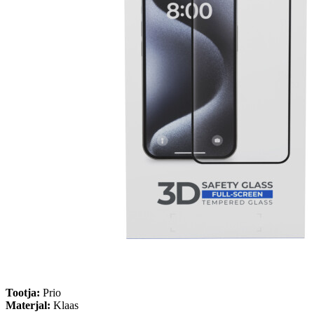
Tootja:
Prio
Materjal:
Klaas