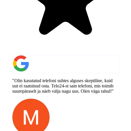
"Olin kasutatud telefoni suhtes alguses skeptiline, kuid
uut ei raatsinud osta. Telo24-st sain telefoni, mis toimib
suurepäraselt ja näeb välja nagu uus. Olen väga rahul!"