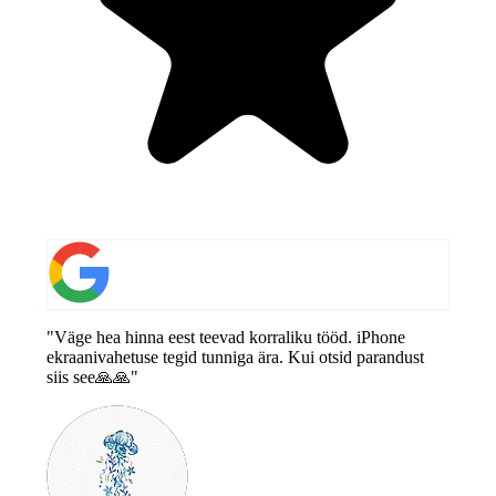
"Väge hea hinna eest teevad korraliku tööd. iPhone
ekraanivahetuse tegid tunniga ära. Kui otsid parandust
siis see🙏🙏"