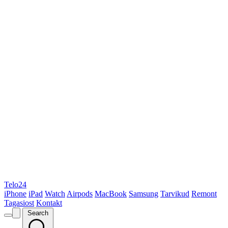
Telo24
iPhone
iPad
Watch
Airpods
MacBook
Samsung
Tarvikud
Remont
Tagasiost
Kontakt
Search