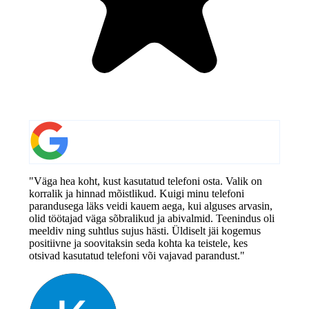
"Väga hea koht, kust kasutatud telefoni osta. Valik on
korralik ja hinnad mõistlikud. Kuigi minu telefoni
parandusega läks veidi kauem aega, kui alguses arvasin,
olid töötajad väga sõbralikud ja abivalmid. Teenindus oli
meeldiv ning suhtlus sujus hästi. Üldiselt jäi kogemus
positiivne ja soovitaksin seda kohta ka teistele, kes
otsivad kasutatud telefoni või vajavad parandust."