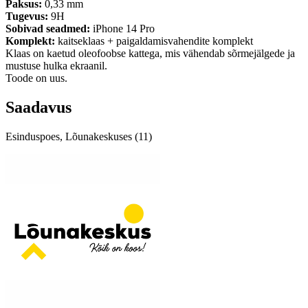
Paksus:
0,33 mm
Tugevus:
9H
Sobivad seadmed:
iPhone 14 Pro
Komplekt:
kaitseklaas + paigaldamisvahendite komplekt
Klaas on kaetud oleofoobse kattega, mis vähendab sõrmejälgede ja
mustuse hulka ekraanil.
Toode on uus.
Saadavus
Esinduspoes, Lõunakeskuses (11)