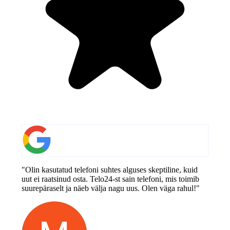
"Olin kasutatud telefoni suhtes alguses skeptiline, kuid
uut ei raatsinud osta. Telo24-st sain telefoni, mis toimib
suurepäraselt ja näeb välja nagu uus. Olen väga rahul!"