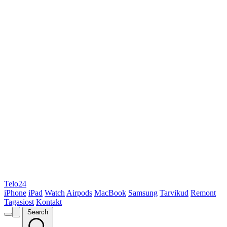
Telo24
iPhone
iPad
Watch
Airpods
MacBook
Samsung
Tarvikud
Remont
Tagasiost
Kontakt
Search