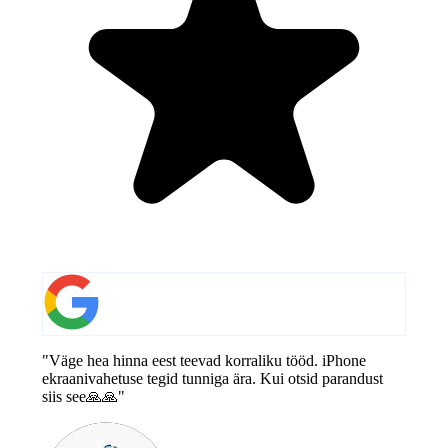
"Väge hea hinna eest teevad korraliku tööd. iPhone
ekraanivahetuse tegid tunniga ära. Kui otsid parandust
siis see🙏🙏"