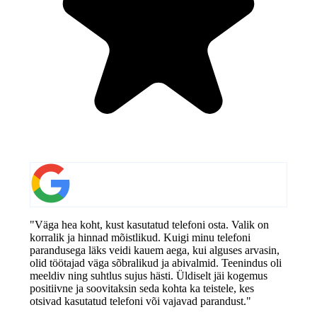
"Väga hea koht, kust kasutatud telefoni osta. Valik on
korralik ja hinnad mõistlikud. Kuigi minu telefoni
parandusega läks veidi kauem aega, kui alguses arvasin,
olid töötajad väga sõbralikud ja abivalmid. Teenindus oli
meeldiv ning suhtlus sujus hästi. Üldiselt jäi kogemus
positiivne ja soovitaksin seda kohta ka teistele, kes
otsivad kasutatud telefoni või vajavad parandust."